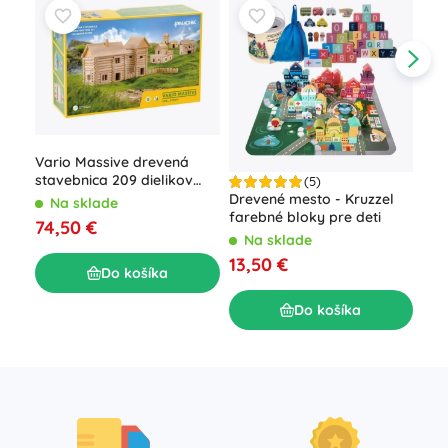
Vario Massive drevená
stavebnica 209 dielikov
(5)
WALACHIA
Drevené mesto - Kruzzel
Dre
Na sklade
farebné bloky pre deti
Foo
74,50 €
Na sklade
N
13,50 €
45
Do košíka
Do košíka