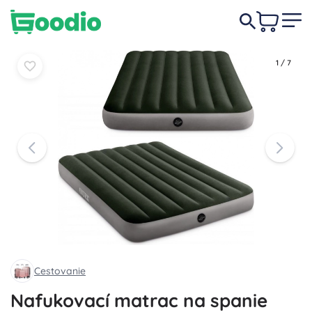
21,50 €
-23%
Do košíka
Do košíka
16,50 €
1
/
7
Cestovanie
Nafukovací matrac na spanie