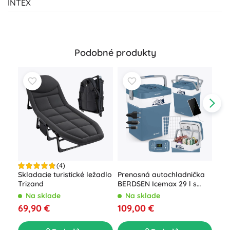
INTEX
Podobné produkty
(4)
Prenosná autochladnička
Skladacie turistické ležadlo
Naf
BERDSEN Icemax 29 l s
Trizand
post
ECO režimom – modrá
vst
Na sklade
Na sklade
N
pum
109,00 €
69,90 €
46