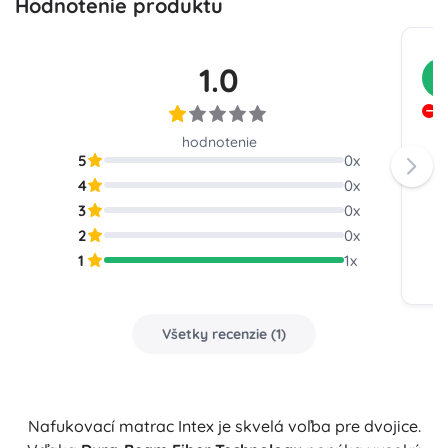
Hodnotenie produktu
1.0
Z
U
hodnotenie
5
0
x
4
0
x
3
0
x
2
0
x
1
1
x
Všetky recenzie
(
1
)
Nafukovací matrac Intex je skvelá voľba pre dvojice.