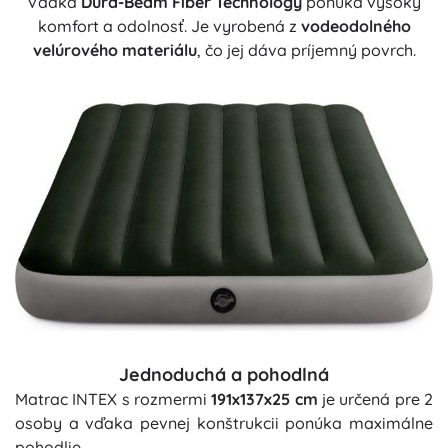
Vďaka
Dura-Beam Fiber Technology
ponúka vysoký
komfort a odolnosť. Je vyrobená z
vodeodolného
velúrového materiálu
, čo jej dáva príjemný povrch.
Jednoduchá a pohodlná
Matrac INTEX s rozmermi
191x137x25 cm
je určená pre 2
osoby a vďaka pevnej konštrukcii ponúka maximálne
pohodlie.