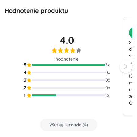
Hodnotenie produktu
Z
4.0
Skv
dia
vzd
hodnotenie
pre
5
3
x
ang
4
0
x
Kar
3
0
x
men
2
0
x
moh
1
1
x
záb
Od
Všetky recenzie
(
4
)