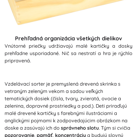
Prehľadná organizácia všetkých dielikov
Vnútorné priečky udržiavajú malé kartičky a dosky
prehľadne usporiadané. Nič sa nestratí a hra je rýchlo
pripravená.
Vzdelávací sorter je premyslená drevená skrinka s
vetraným zeleným vekom a sadou veľkých
tematických dosiek (čísla, tvary, zvieratá, ovocie a
zelenina, dopravné prostriedky a pod.). Deti priraďujú
malé drevené kartičky s farebnými ilustráciami a
anglickými pojmami k zodpovedajúcim obrázkom na
doske a zasúvajú ich do
správneho slotu
. Tým si cvičia
pozorovanie
,
pamäť
,
koncentráciu
a budujú slovnú