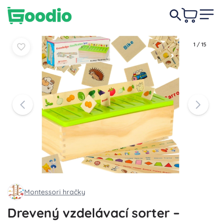
10,50 €
Do košíka
Do košíka
1
/
15
Montessori hračky
Drevený vzdelávací sorter –