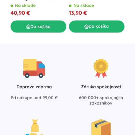
číslami
XXL
Foo
Na sklade
Na sklade
N
13,90 €
40,90 €
19,
Do košíka
Do košíka
Doprava zdarma
Záruka spokojnosti
Pri nákupe nad 99,00 €
600 000+ spokojných
zákazníkov