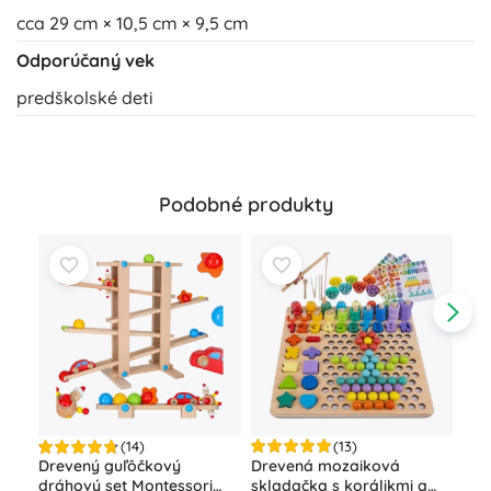
cca 29 cm × 10,5 cm × 9,5 cm
Odporúčaný vek
predškolské deti
Podobné produkty
(13)
(14)
Drevená mozaiková
Drevený guľôčkový
Dre
skladačka s korálikmi a
dráhový set Montessori
val