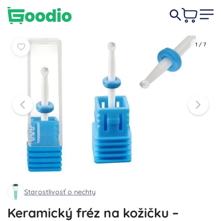
2,90 €
Do košíka
Do košíka
1
/
7
Starostlivosť o nechty
Keramický fréz na kožičku –