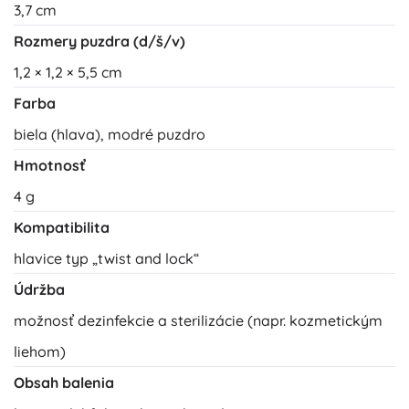
3,7 cm
Rozmery puzdra (d/š/v)
1,2 × 1,2 × 5,5 cm
Farba
biela (hlava), modré puzdro
Hmotnosť
4 g
Kompatibilita
hlavice typ „twist and lock“
Údržba
možnosť dezinfekcie a sterilizácie (napr. kozmetickým
liehom)
Obsah balenia