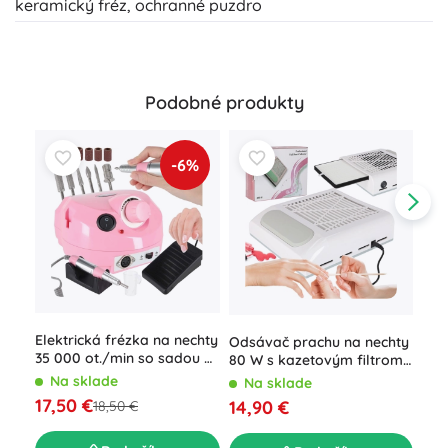
keramický fréz, ochranné puzdro
Podobné produkty
-6%
Elektrická frézka na nechty
Odsávač prachu na nechty
Fré
35 000 ot./min so sadou 6
80 W s kazetovým filtrom
Bea
nástavcov, ružová
bez vreciek
Na sklade
Na sklade
N
17,50 €
14,90 €
13,
18,50 €