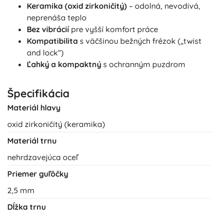
Keramika (oxid zirkoničitý)
– odolná, nevodivá,
neprenáša teplo
Bez vibrácií
pre vyšší komfort práce
Kompatibilita
s väčšinou bežných frézok („twist
and lock“)
Ľahký a kompaktný
s ochranným puzdrom
Špecifikácia
Materiál hlavy
oxid zirkoničitý (keramika)
Materiál trnu
nehrdzavejúca oceľ
Priemer guľôčky
2,5 mm
Dĺžka trnu