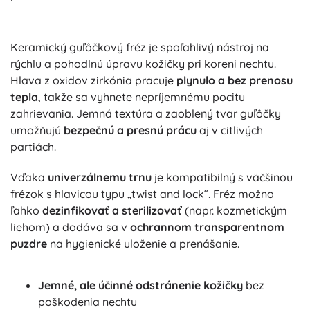
Keramický guľôčkový fréz je spoľahlivý nástroj na
rýchlu a pohodlnú úpravu kožičky pri koreni nechtu.
Hlava z oxidov zirkónia pracuje
plynulo a bez prenosu
tepla
, takže sa vyhnete nepríjemnému pocitu
zahrievania. Jemná textúra a zaoblený tvar guľôčky
umožňujú
bezpečnú a presnú prácu
aj v citlivých
partiách.
Vďaka
univerzálnemu trnu
je kompatibilný s väčšinou
frézok s hlavicou typu „twist and lock“. Fréz možno
ľahko
dezinfikovať a sterilizovať
(napr. kozmetickým
liehom) a dodáva sa v
ochrannom transparentnom
puzdre
na hygienické uloženie a prenášanie.
Jemné, ale účinné odstránenie kožičky
bez
poškodenia nechtu