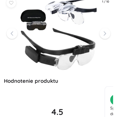
1
/
10
Hodnotenie produktu
Z
Spl
4.5
dro