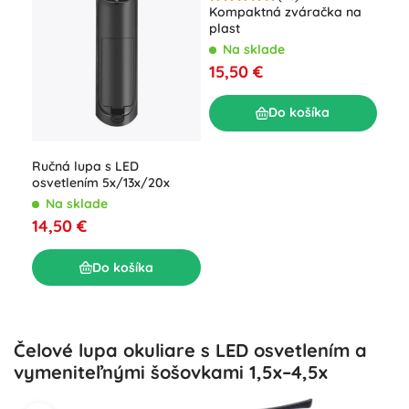
Kompaktná zváračka na
Hod
plast
- 13
Na sklade
N
15,50 €
9,9
Do košíka
Ručná lupa s LED
osvetlením 5x/13x/20x
Na sklade
14,50 €
Do košíka
Čelové lupa okuliare s LED osvetlením a
vymeniteľnými šošovkami 1,5x–4,5x