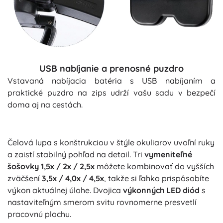
USB nabíjanie a prenosné puzdro
Vstavaná nabíjacia batéria s USB nabíjaním a
praktické puzdro na zips udrží vašu sadu v bezpečí
doma aj na cestách.
Čelová lupa s konštrukciou v štýle okuliarov uvoľní ruky
a zaistí stabilný pohľad na detail. Tri
vymeniteľné
šošovky 1,5x / 2x / 2,5x
môžete kombinovať do vyšších
zväčšení
3,5x / 4,0x / 4,5x
, takže si ľahko prispôsobíte
výkon aktuálnej úlohe. Dvojica
výkonných LED diód
s
nastaviteľným smerom svitu rovnomerne presvetlí
pracovnú plochu.