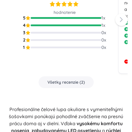
noč
a t
hodnotenie
so 
5
1
x
V
4
1
x
D
3
0
x
V
2
0
x
E
1
0
x
š
F
S
Všetky recenzie
(
2
)
Profesionálne čelové lupa okuliare s vymeniteľnými
šošovkami ponúkajú pohodlné zväčšenie na presnú
prácu doma aj v dielni. Vďaka
vysokému komfortu
nosenia
,
zabudovanému LED osvetleniu
a
rýchlej