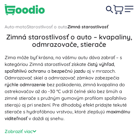
Auto-moto
Starostlivosť o auto
Zimná starostlivosť
Zimná starostlivosť o auto – kvapaliny,
odmrazovače, stierače
Zima môže byť krásna, no vášmu autu dáva zabrať – s
kategóriou Zimná starostlivosť získate
čistý výhľad
,
spoľahlivú ochranu
a
bezpečnú jazdu
aj v mrazoch.
Odmrazovač skiel a odmrazovač zámkov zabezpečia
rýchle odmrazenie
bez poškodenia, zimná kvapalina do
ostrekovačov až do -30 °C udrží čelné sklo bez šmúh a
zimné stierače s pružným gumovým profilom spoľahlivo
stierajú aj pri snežení. Pre dlhodobý efekt pridajte tekuté
stierače s hydrofóbnou vrstvou, ktoré zlepšujú
maximálnu
viditeľnosť
v daždi aj snehu.
Zamerajte sa aj na ochranu karosérie a motora:
Zobraziť viac
nemrznúce chladiace kvapaliny (antifreeze) do chladiča