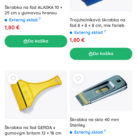
Škrabka na ľad ALASKA 10 ×
25 cm s gumovou hranou
?
Externý sklad
Trojuholníková škrabka na
ľad 8 × 8 × 8 cm, mix farieb
1,80 €
?
Externý sklad
1,80 €
Do košíka
Do košíka
Škrabka na sklo 40 mm
Stanley
Škrabka na ľad GERDA s
?
Externý sklad
gumovým britom 12 × 18 cm