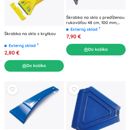
Škrabka na sklo s predĺženou
rukoväťou 48 cm, 100 mm,
vymeniteľná čepeľ FESTA
?
Externý sklad
Škrabka na sklo s krytkou
7,90 €
?
Externý sklad
Do košíka
2,80 €
Do košíka