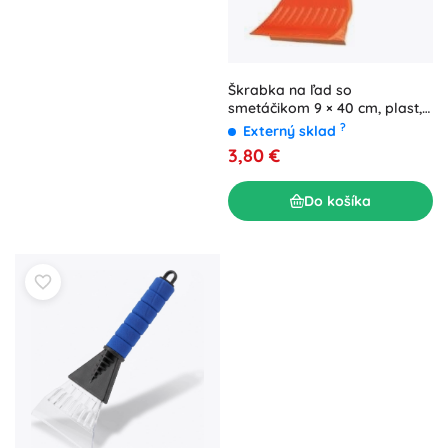
Škrabka na ľad so
smetáčikom 9 × 40 cm, plast,
do −40 °C
?
Externý sklad
3,80 €
Do košíka