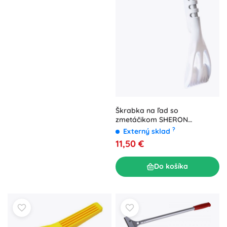
Škrabka na ľad so
zmetáčikom SHERON
biela/modrá
?
Externý sklad
11,50 €
Do košíka