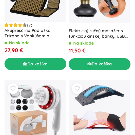
(7)
Akupresúrna Podložka
Elektrický ručný masážer s
Trizand s Vankúšom a
funkciou čínskej banky, USB,
Loptičkami
sivý
Na sklade
Na sklade
27,90 €
11,50 €
Do košíka
Do košíka