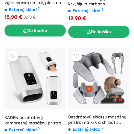
vyhrievaním na krk, plecia a
krk, šiju a chrbát s
chrbát
?
vyhrievaním - 1 kus
Externý sklad
?
Externý sklad
15,90 €
18,90 €
19,90 €
Do košíka
Do košíka
Bezdrôtový shiatsu masážny
KADEN bezdrôtový
prístroj na krk a chrbát s
kompresný masážny prístroj
vyhrievaním
na ruky s vyhrievaním
?
?
Externý sklad
Externý sklad