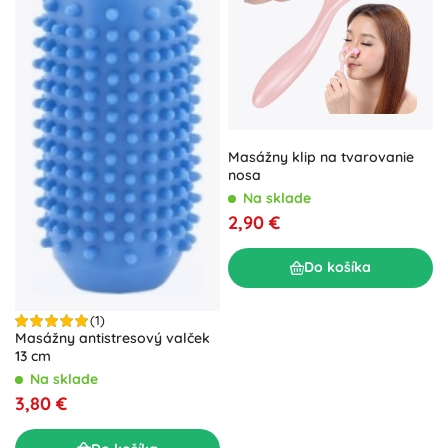
Masážny klip na tvarovanie
nosa
Na sklade
2,90 €
Do košíka
(1)
Masážny antistresový valček
13 cm
Na sklade
3,80 €