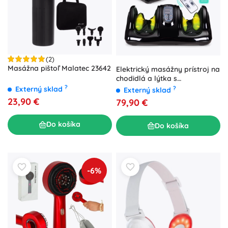
(2)
Masážna pištoľ Malatec 23642
Elektrický masážny prístroj na
chodidlá a lýtka s
vyhrievaním, 4 režimy,
?
Externý sklad
?
Externý sklad
diaľkové ovládanie 40 W
23,90 €
79,90 €
MODERNHOME
Do košíka
Do košíka
-6%