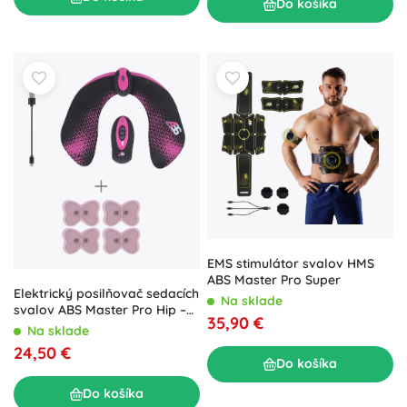
Do košíka
EMS stimulátor svalov HMS
ABS Master Pro Super
Elektrický posilňovač sedacích
Na sklade
svalov ABS Master Pro Hip –
35,90 €
EMS stimulátor
Na sklade
24,50 €
Do košíka
Do košíka