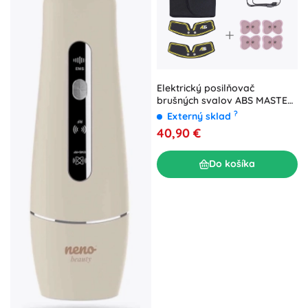
Elektrický posilňovač
brušných svalov ABS MASTER
Pro (EMS stimulátor)
?
Externý sklad
40,90 €
Do košíka