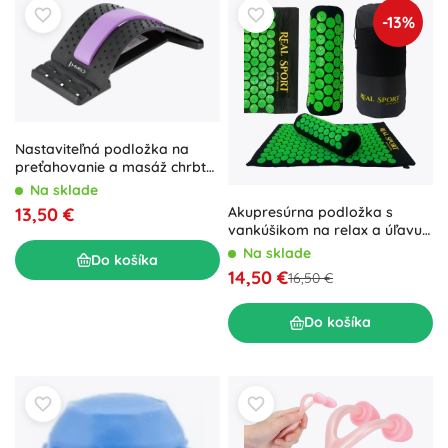
-13%
Nastaviteľná podložka na
preťahovanie a masáž chrbta
HMS PRP01
Na sklade
Akupresúrna podložka s
13,50 €
vankúšikom na relax a úľavu
od bolesti
Na sklade
Do košíka
14,50 €
16,50 €
Do košíka