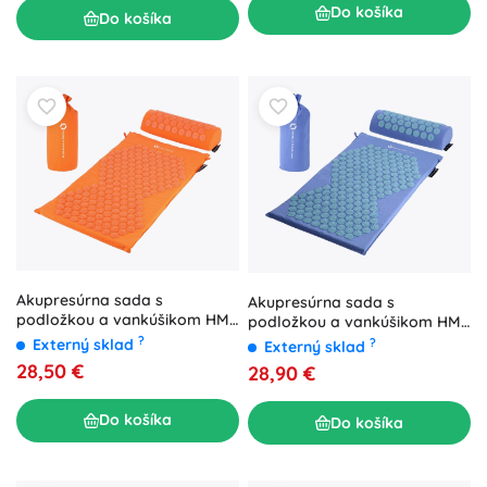
Do košíka
Do košíka
Akupresúrna sada s
Akupresúrna sada s
podložkou a vankúšikom HMS
podložkou a vankúšikom HMS
Premium, oranžová
Premium, modrá
?
Externý sklad
?
Externý sklad
28,50 €
28,90 €
Do košíka
Do košíka