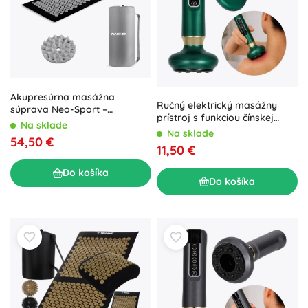
Akupresúrna masážna
Ručný elektrický masážny
súprava Neo-Sport –
prístroj s funkciou čínskej
podložka s bodlinkami a
Na sklade
banky, USB, zelený
Na sklade
vankúš, čierno-sivá
54,50 €
11,50 €
Do košíka
Do košíka