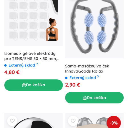
Isomedix gélové elektródy
pre TENS/EMS 50 × 50 mm,
pin 2 mm (20 ks)
?
Externý sklad
Samo-masážny valček
InnovaGoods Rolax
4,80 €
?
Externý sklad
2,90 €
Do košíka
Do košíka
-9%