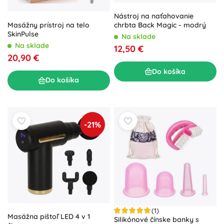
Nástroj na naťahovanie
Masážny prístroj na telo
chrbta Back Magic - modrý
SkinPulse
Na sklade
Na sklade
12,50 €
20,90 €
Do košíka
Do košíka
-21%
(1)
Masážna pištoľ LED 4 v 1
Silikónové čínske banky s