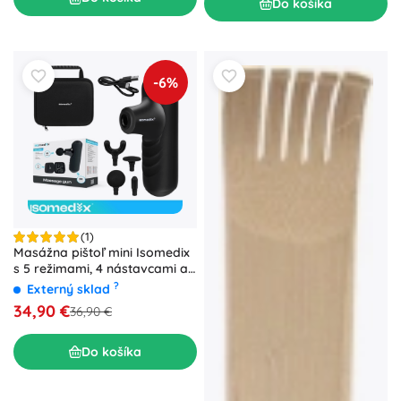
Do košíka
-6%
(1)
Masážna pištoľ mini Isomedix
s 5 režimami, 4 nástavcami a
puzdrom
?
Externý sklad
34,90 €
36,90 €
Do košíka