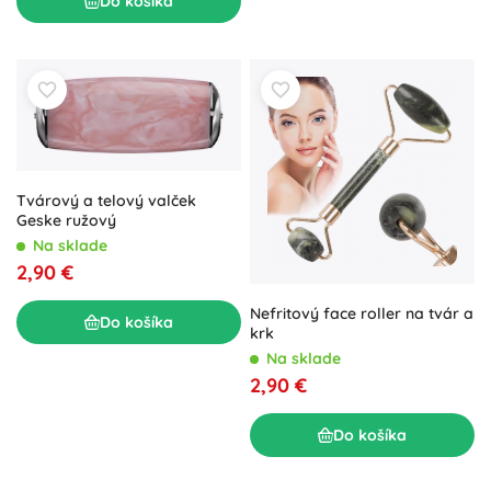
Do košíka
Tvárový a telový valček
Geske ružový
Na sklade
2,90 €
Nefritový face roller na tvár a
Do košíka
krk
Na sklade
2,90 €
Do košíka