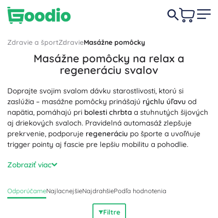
Zdravie a šport
Zdravie
Masážne pomôcky
Masážne pomôcky na relax a
regeneráciu svalov
Doprajte svojim svalom dávku starostlivosti, ktorú si
zaslúžia – masážne pomôcky prinášajú
rýchlu úľavu
od
napätia, pomáhajú pri
bolesti chrbta
a stuhnutých šijových
aj driekových svaloch. Pravidelná automasáž zlepšuje
prekrvenie, podporuje
regeneráciu
po športe a uvoľňuje
trigger pointy aj fascie pre lepšiu mobilitu a pohodlie.
V ponuke masážnych pomôcok nájdete masážne pištole s
Zobraziť viac
nastaviteľnou intenzitou a vymeniteľnými nadstavcami na
presné zacielenie
, masážne valčeky (foam roller) na
Odporúčame
Najlacnejšie
Najdrahšie
Podľa hodnotenia
myofasciálne uvoľnenie, masážne loptičky rôznej tvrdosti,
akupresúrne podložky aj bankovacie sady. Nechýbajú
Filtre
ručné masážery a elektrické masážne prístroje s tichým