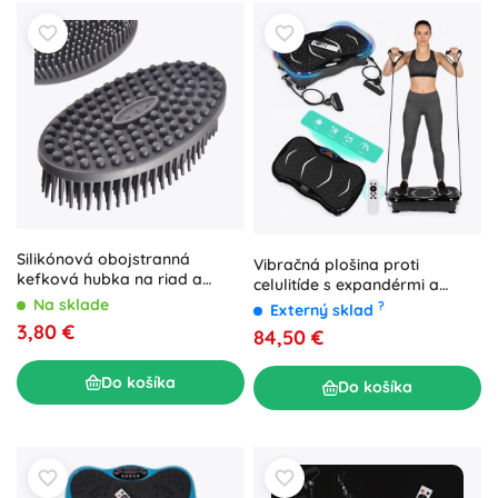
Silikónová obojstranná
Vibračná plošina proti
kefková hubka na riad a
celulitíde s expandérmi a
masáž ORION
diaľkovým ovládačom
Na sklade
?
Externý sklad
MODERNHOME
3,80 €
84,50 €
Do košíka
Do košíka