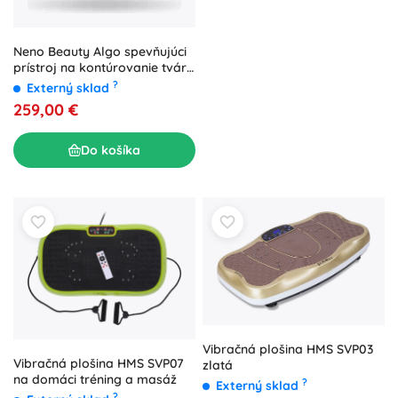
Neno Beauty Algo spevňujúci
prístroj na kontúrovanie tváre
s EMS, RF a LED
?
Externý sklad
259,00 €
Do košíka
Vibračná plošina HMS SVP03
Vibračná plošina HMS SVP07
zlatá
na domáci tréning a masáž
?
Externý sklad
?