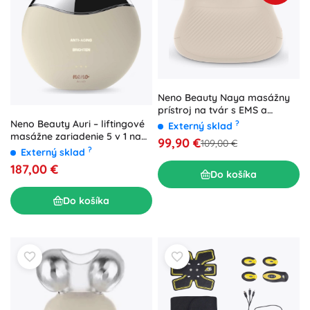
Neno Beauty Naya masážny
prístroj na tvár s EMS a
termoterapiou
Neno Beauty Auri – liftingové
?
Externý sklad
masážne zariadenie 5 v 1 na
99,90 €
109,00 €
tvár a krk
?
Externý sklad
187,00 €
Do košíka
Do košíka