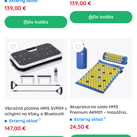
Externý sklad
139,00 €
139,00 €
Do košíka
Do košíka
Akupresúrna sada HMS
Vibračná plošina HMS SVP09 s
Premium AKM01 – masážna
úchytmi na kľuky a Bluetooth
podložka a vankúšik, modrá
?
Externý sklad
?
Externý sklad
24,50 €
147,00 €