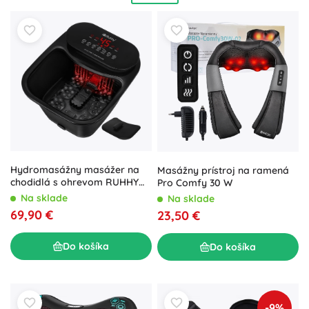
chodom, bezdrôtovou prevádzkou,
ergonomickým
dizajnom
a
odolnými materiálmi
príjemnými na dotyk.
Masážne pomôcky sú ideálne pre športovcov aj
začiatočníkov: hodia sa na zahriatie pred tréningom, na
rýchlu regeneráciu
po výkone aj na každodenný relax pri
sedavej práci. Vďaka
kompaktným rozmerom
a
intuitívnemu použitiu ich využijete doma, v kancelárii aj na
cestách. Zvoľte typ podľa cieľovej partie (krk, chrbát, nohy,
chodidlá), požadovanej intenzity a preferovanej techniky –
lymfatická masáž, vibračná hĺbková masáž, reflexná masáž
alebo myofasciálne uvoľnenie.
Hydromasážny masážer na
Masážny prístroj na ramená
chodidlá s ohrevom RUHHY
Pro Comfy 30 W
SPA 550 W
Na sklade
Na sklade
69,90 €
23,50 €
Do košíka
Do košíka
-9%