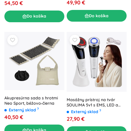
49,90 €
54,50 €
Do košíka
Do košíka
Akupresúrna sada s hrotmi
Masážny prístroj na tvár
Neo Sport, béžovo‑čierna
SOULIMA 5v1 s EMS, LED a
?
Externý sklad
termo starostlivosťou
?
Externý sklad
40,50 €
27,90 €
Do košíka