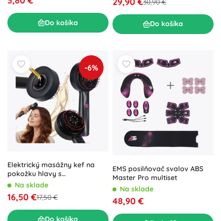
3,80 €
29,90 €
30,90 €
Do košíka
Do košíka
-6%
Elektrický masážny kef na
EMS posilňovač svalov ABS
pokožku hlavy s
Master Pro multiset
infračerveným svetlom a
Na sklade
Na sklade
aplikátorom olejov, USB,
16,50 €
17,50 €
48,90 €
čierny
Do košíka