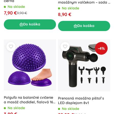
čierna
masážnym valčekom – sada 4
Na sklade
ks s vrecúškom
Na sklade
7,90 €
9,90 €
8,90 €
Do košíka
Do košíka
-4%
Polguľa na balančné cvičenie
Prenosná masážna pištoľ s
a masáž chodidiel, fialová 16
LED displejom 8v1
cm
Na sklade
Na sklade