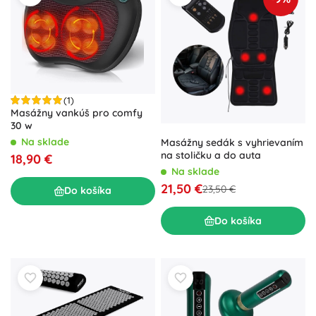
(1)
Masážny vankúš pro comfy
30 w
Na sklade
Masážny sedák s vyhrievaním
na stoličku a do auta
18,90 €
Na sklade
21,50 €
23,50 €
Do košíka
Do košíka