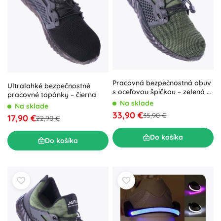
Pracovná bezpečnostná obuv
Ultralahké bezpečnostné
s oceľovou špičkou – zelená –
pracovné topánky – čierna
41
Na sklade
Na sklade
33,90 €
35,90 €
17,90 €
22,90 €
Do košíka
Do košíka