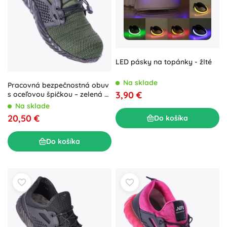
LED pásky na topánky - žlté
Na sklade
Pracovná bezpečnostná obuv
3,90 €
s oceľovou špičkou – zelená –
Zelená
Na sklade
20,50 €
Do košíka
Do košíka