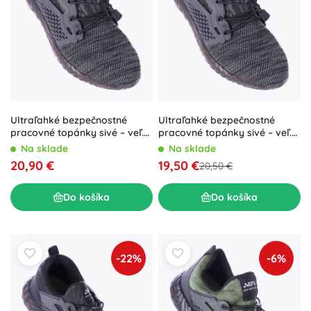
Ultraľahké bezpečnostné
Ultraľahké bezpečnostné
pracovné topánky sivé – veľ.
pracovné topánky sivé – veľ.
43
46
Na sklade
Na sklade
20,90 €
19,50 €
20,50 €
Do košíka
Do košíka
-22%
-6%