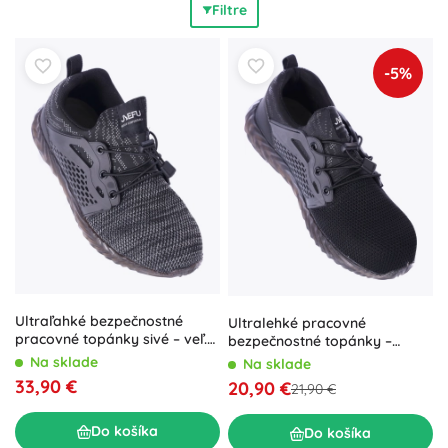
Filtre
Nechýba vodeodolná úprava, teplá podšívka na zimu ani
vyberateľné vložky pre individuálnu podporu klenby. Rôzne
veľkosti a šírky sedia na úzke aj široké chodidlá, rovnako
-5%
ako šnurovanie, slip-on alebo zapínanie na suchý zips.
Nízke aj vysoké strihy, platformy aj opätky, neutrálne farby
aj výrazné vzory – obuv na jar, leto, jeseň aj zimu, od
mesta až po outdoor. Vďaka premysleným detailom,
odolným švom a kvalitným podošvám získate
dlhodobé
pohodlie
,
istý krok
a
trendy vzhľad
.
Ultraľahké bezpečnostné
Ultralehké pracovné
pracovné topánky sivé – veľ.
bezpečnostné topánky –
45
čierna
Na sklade
Na sklade
33,90 €
20,90 €
21,90 €
Do košíka
Do košíka