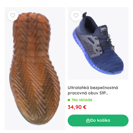
Ultralahká bezpečnostná
pracovná obuv S1P
námornícka – veľ. 41
Na sklade
34,90 €
Do košíka