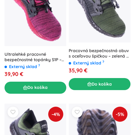
Pracovná bezpečnostná obuv
Ultralehké pracovné
s oceľovou špičkou – zelená –
bezpečnostné topánky S1P –
Zelená
?
Externý sklad
ružové – veľ. 37
?
Externý sklad
35,90 €
39,90 €
Do košíka
Do košíka
-4%
-5%