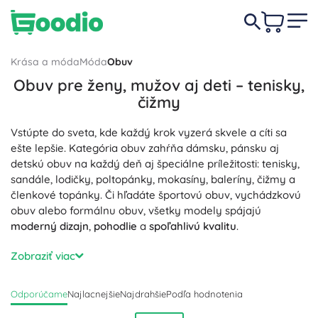
Krása a móda
Móda
Obuv
Obuv pre ženy, mužov aj deti – tenisky,
čižmy
Vstúpte do sveta, kde každý krok vyzerá skvele a cíti sa
ešte lepšie. Kategória obuv zahŕňa dámsku, pánsku aj
detskú obuv na každý deň aj špeciálne príležitosti: tenisky,
sandále, lodičky, poltopánky, mokasíny, baleríny, čižmy a
členkové topánky. Či hľadáte športovú obuv, vychádzkovú
obuv alebo formálnu obuv, všetky modely spájajú
moderný dizajn
,
pohodlie
a
spoľahlivú kvalitu
.
Materiály robia rozdiel: pravá koža, nubuk a semiš pre
dlhú
Zobraziť viac
životnosť
, priedušné sieťoviny a textílie pre
ľahké a vzdušné
nosenie. Ergonomické stielky, mäkké polstrovanie, penové
Odporúčame
Najlacnejšie
Najdrahšie
Podľa hodnotenia
tlmenie nárazov, spevnená päta aj protišmyková podošva
zabezpečujú
bezpečný došľap
a
maximálny komfort
.