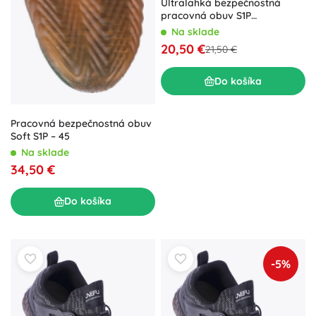
Ultralahká bezpečnostná
pracovná obuv S1P
námornícka – veľ. 46
Na sklade
20,50 €
21,50 €
Do košíka
Pracovná bezpečnostná obuv
Soft S1P – 45
Na sklade
34,50 €
Do košíka
-5%