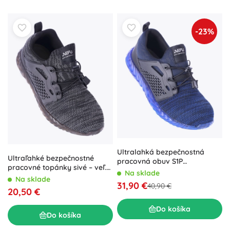
-23%
Ultralahká bezpečnostná
Ultraľahké bezpečnostné
pracovná obuv S1P
pracovné topánky sivé – veľ.
námornícka – veľ. 39
Na sklade
44
Na sklade
31,90 €
40,90 €
20,50 €
Do košíka
Do košíka