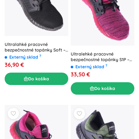
Ultralahké pracovné
bezpečnostné topánky Soft –
Ultralehké pracovné
veľ. 41
?
Externý sklad
bezpečnostné topánky S1P –
36,90 €
ružové – veľ. 41
?
Externý sklad
33,50 €
Do košíka
Do košíka