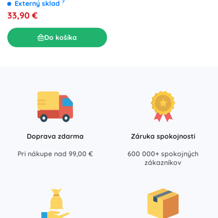
námornícka – veľ. 45
?
Externý sklad
33,90 €
Do košíka
Doprava zdarma
Záruka spokojnosti
Pri nákupe nad 99,00 €
600 000+ spokojných
zákazníkov