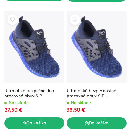
Ultralahká bezpečnostná
Ultralahká bezpečnostná
pracovná obuv S1P
pracovná obuv S1P
námornícka – veľ. 42
námornícka – veľ. 40
Na sklade
Na sklade
27,50 €
38,50 €
Do košíka
Do košíka