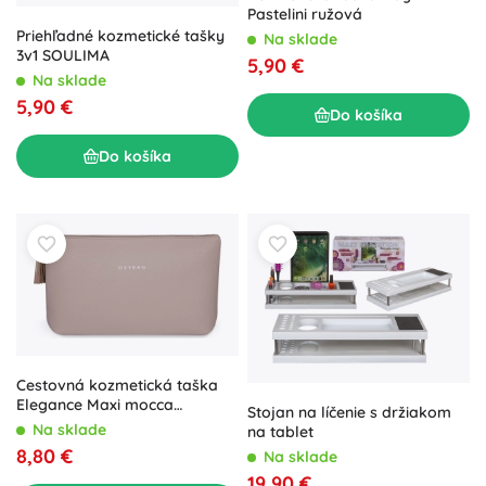
Pastelini ružová
Priehľadné kozmetické tašky
Na sklade
3v1 SOULIMA
5,90 €
Na sklade
5,90 €
Do košíka
Do košíka
Cestovná kozmetická taška
Elegance Maxi mocca
Stojan na líčenie s držiakom
(koženka), 30 × 19 × 8 cm
Na sklade
na tablet
8,80 €
Na sklade
19,90 €