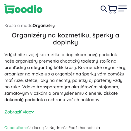
Krása a móda
Organizéry
Organizéry na kozmetiku, šperky a
doplnky
Vdýchnite svojej kozmetike a doplnkom nový poriadok –
naše organizéry premenia chaotický toaletný stolík na
prehľadný a elegantný
kútik krásy. Kozmetické organizéry,
organizér na make‑up a organizér na šperky vám pomôžu
mať rúže, štetce, laky na nechty, paletky aj parfémy vždy
po ruke. Vďaka transparentným akrylátovým stojanom,
zamatovým vložkám a premyslenému členeniu získate
dokonalý poriadok
a ochranu vašich pokladov.
Vyberte si akrylátový organizér na kozmetiku, drevenú či
Zobraziť viac
koženkovú šperkovnicu, modulárne stohovateľné
zásuvkové boxy alebo textilný organizér do zásuvky.
Odporúčame
Najlacnejšie
Najdrahšie
Podľa hodnotenia
Nastaviteľné prepážky, stohovanie a protišmykové detaily