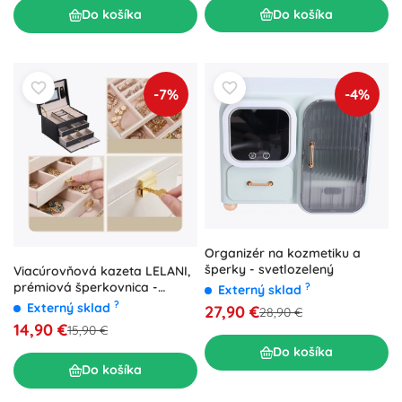
Do košíka
Do košíka
-7%
-4%
Organizér na kozmetiku a
šperky - svetlozelený
Viacúrovňová kazeta LELANI,
prémiová šperkovnica -
?
Externý sklad
čierna
?
Externý sklad
27,90 €
28,90 €
14,90 €
15,90 €
Do košíka
Do košíka