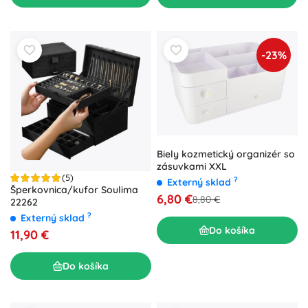
-23%
Biely kozmetický organizér so
zásuvkami XXL
(5)
?
Externý sklad
Šperkovnica/kufor Soulima
6,80 €
8,80 €
22262
?
Externý sklad
Do košíka
11,90 €
Do košíka