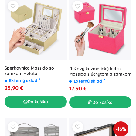
Šperkovnica Massido so
Ružový kozmetický kufrík
zámkom – zlatá
Massido s úchytom a zámkom
?
Externý sklad
?
Externý sklad
23,90 €
17,90 €
Do košíka
Do košíka
-16%