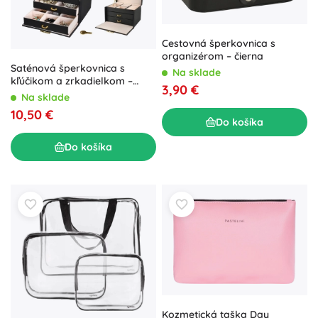
Cestovná šperkovnica s
organizérom – čierna
Saténová šperkovnica s
Na sklade
kľúčikom a zrkadielkom –
3,90 €
čierna
Na sklade
10,50 €
Do košíka
Do košíka
Kozmetická taška Day