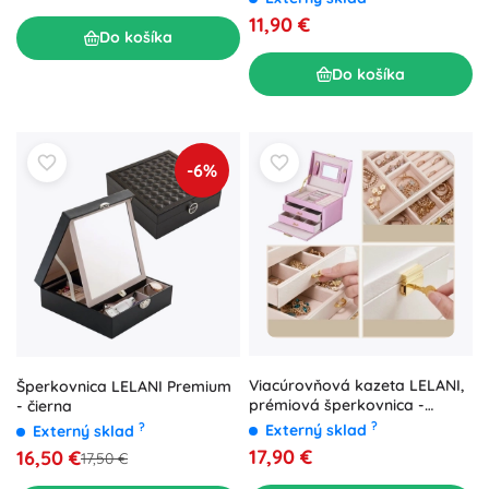
11,90 €
Do košíka
Do košíka
-6%
Viacúrovňová kazeta LELANI,
Šperkovnica LELANI Premium
prémiová šperkovnica -
- čierna
svetloružová
?
?
Externý sklad
Externý sklad
17,90 €
16,50 €
17,50 €