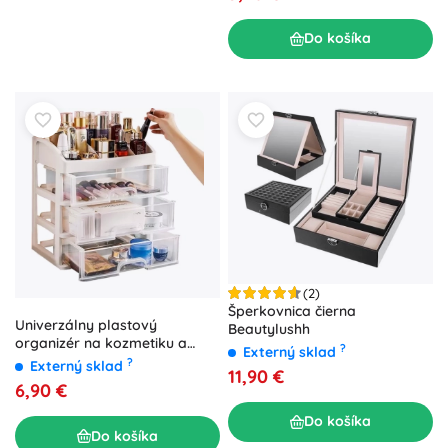
Do košíka
(2)
Šperkovnica čierna
Univerzálny plastový
Beautylushh
organizér na kozmetiku a
?
Externý sklad
doplnky s 3 zásuvkami
?
Externý sklad
11,90 €
6,90 €
Do košíka
Do košíka