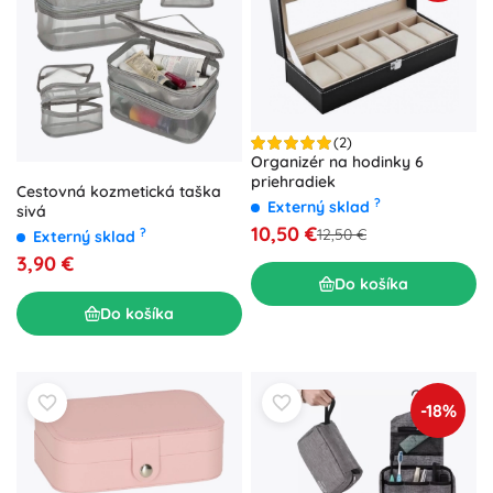
(2)
Organizér na hodinky 6
priehradiek
Cestovná kozmetická taška
?
Externý sklad
sivá
10,50 €
12,50 €
?
Externý sklad
3,90 €
Do košíka
Do košíka
-18%