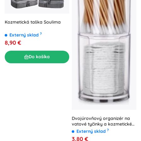
Kozmetická taška Soulima
?
Externý sklad
8,90 €
Do košíka
Dvojúrovňový organizér na
vatové tyčinky a kozmetické
tampóniky
?
Externý sklad
3,80 €