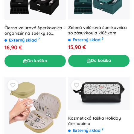
Zelená velúrová šperkovnica
Čierna velúrová šperkovnica –
so zásuvkou a kľúčikom
organizér na šperky so
zásuvkou a kľúčikom
?
?
Externý sklad
Externý sklad
15,90 €
16,90 €
Do košíka
Do košíka
Kozmetická taška Holiday
čiernobiela
?
Externý sklad