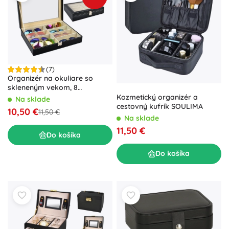
(7)
Organizér na okuliare so
skleneným vekom, 8
priehradiek SOULIMA
Kozmetický organizér a
Na sklade
cestovný kufrík SOULIMA
10,50 €
11,50 €
Na sklade
11,50 €
Do košíka
Do košíka