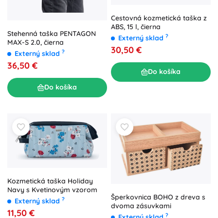
Cestovná kozmetická taška z
ABS, 15 l, čierna
Stehenná taška PENTAGON
?
Externý sklad
MAX-S 2.0, čierna
30,50 €
?
Externý sklad
36,50 €
Do košíka
Do košíka
Kozmetická taška Holiday
Navy s Kvetinovým vzorom
Šperkovnica BOHO z dreva s
?
Externý sklad
dvoma zásuvkami
11,50 €
?
Externý sklad