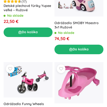
(17)
Detské plechové fúriky Yupee
veľké – Ružové
Na sklade
22,50 €
Odrážadlo SMOBY Maestro
3v1 Ružové
Do košíka
Na sklade
74,50 €
Do košíka
Odrážadlo Funny Wheels