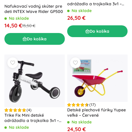
odrážadlo a trojkolka 3v1 –
Nafukovací vodný skúter pre
Červená
Na sklade
deti INTEX Wave Rider GP500
26,50 €
Na sklade
14,50 €
15,50 €
Do košíka
Do košíka
(17)
Detské plechové fúriky Yupee
(4)
Trike Fix Mini detské
veľké – Červené
odrážadlo a trojkolka 3v1 –
Na sklade
Biely
Na sklade
24,50 €