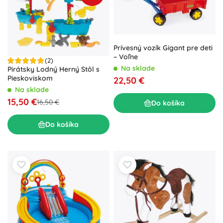
Prívesný vozík Gigant pre deti
– Voľne
(2)
Na sklade
Pirátsky Lodný Herný Stôl s
Pieskoviskom
22,50 €
Na sklade
15,50 €
16,50 €
Do košíka
Do košíka