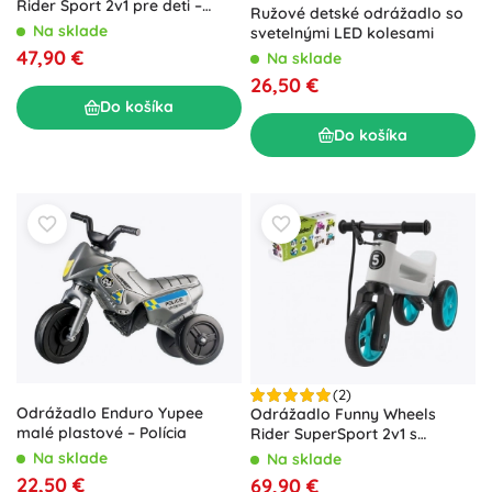
Rider Sport 2v1 pre deti –
Ružové detské odrážadlo so
Ružová
Na sklade
svetelnými LED kolesami
47,90 €
Na sklade
26,50 €
Do košíka
Do košíka
(2)
Odrážadlo Enduro Yupee
Odrážadlo Funny Wheels
malé plastové – Polícia
Rider SuperSport 2v1 s
popruhom – Bielo-tyrkysová
Na sklade
Na sklade
22,50 €
69,90 €