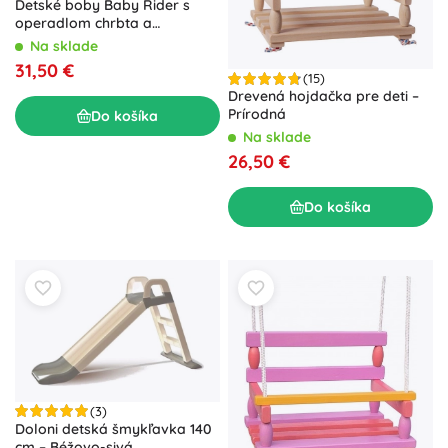
Detské boby Baby Rider s
operadlom chrbta a
popruhom
Na sklade
31,50 €
(15)
Drevená hojdačka pre deti –
Prírodná
Do košíka
Na sklade
26,50 €
Do košíka
(3)
Doloni detská šmykľavka 140
cm – Béžovo-sivá