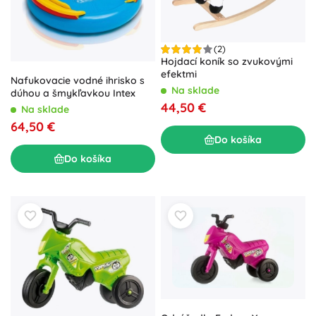
(2)
Hojdací koník so zvukovými
efektmi
Nafukovacie vodné ihrisko s
Na sklade
dúhou a šmykľavkou Intex
44,50 €
Na sklade
64,50 €
Do košíka
Do košíka