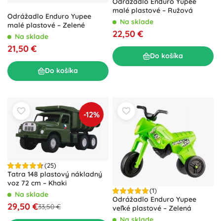
Odrážadlo Enduro Yupee
malé plastové – Ružová
Odrážadlo Enduro Yupee
Na sklade
malé plastové – Zelené
22,50 €
Na sklade
21,50 €
Do košíka
Do košíka
-12%
(25)
Tatra 148 plastový nákladný
voz 72 cm – Khaki
(1)
Na sklade
Odrážadlo Enduro Yupee
29,50 €
33,50 €
veľké plastové – Zelená
Na sklade