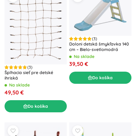
(3)
Doloni detská šmykľavka 140
cm – Bielo-svetlomodrá
Na sklade
39,50 €
(3)
Šplhacia sieť pre detské
Do košíka
ihriská
Na sklade
49,50 €
Do košíka