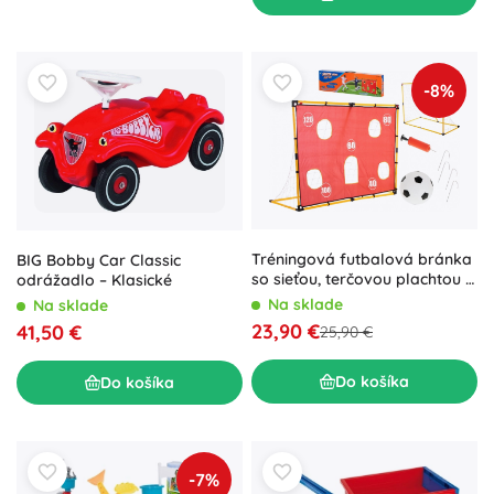
-8%
Tréningová futbalová bránka
BIG Bobby Car Classic
so sieťou, terčovou plachtou a
odrážadlo – Klasické
loptou
Na sklade
Na sklade
23,90 €
41,50 €
25,90 €
Do košíka
Do košíka
-7%