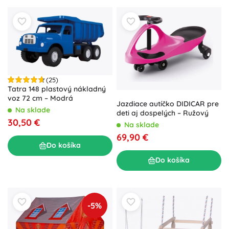
(25)
Tatra 148 plastový nákladný
voz 72 cm – Modrá
Jazdiace autíčko DIDICAR pre
Na sklade
deti aj dospelých – Ružový
30,50 €
Na sklade
69,90 €
Do košíka
Do košíka
-5%