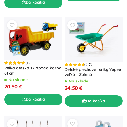
Do košíka
(1)
(17)
Veľká detská sklápacia korba
Detské plechové fúriky Yupee
61 cm
veľké – Zelené
Na sklade
Na sklade
20,50 €
24,50 €
Do košíka
Do košíka