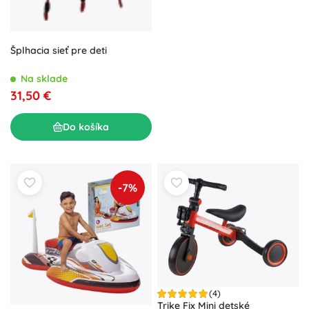
Šplhacia sieť pre deti
Na sklade
31,50 €
Do košíka
-7%
(4)
Trike Fix Mini detské