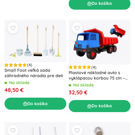
Do košíka
(4)
(4)
Small Foot veľká sada
Plastové nákladné auto s
záhradného náradia pre deti
vyklápacou korbou 75 cm –
Na sklade
Červená
Na sklade
48,50 €
32,50 €
Do košíka
Do košíka