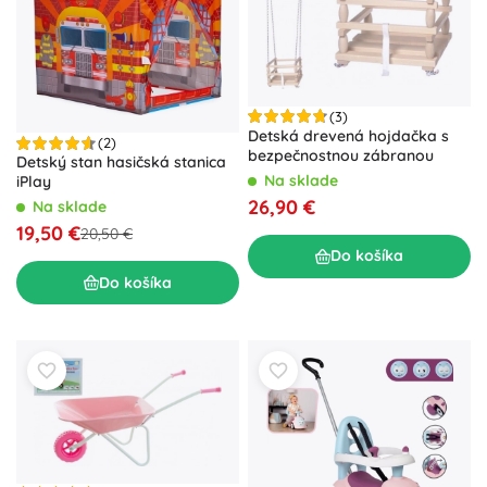
(3)
Detská drevená hojdačka s
(2)
bezpečnostnou zábranou
Detský stan hasičská stanica
Na sklade
iPlay
26,90 €
Na sklade
19,50 €
20,50 €
Do košíka
Do košíka