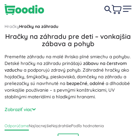
Hračky
Hračky na záhradu
Hračky na záhradu pre deti – vonkajšia
zábava a pohyb
Premeňte záhradu na malé ihrisko plné smiechu a pohybu.
Detské hračky na záhradu prinášajú
zábavu na čerstvom
vzduchu
a podporujú zdravý pohyb. Záhradné hračky ako
hojdačky, šmýkačky, pieskoviská, domčeky na záhradu a
preliezačky sú navrhnuté na
bezpečné
,
odolné
a dlhodobé
vonkajšie používanie – s pevnými konštrukciami, UV
stabilnými materiálmi a hladkými hranami.
V horúcich dňoch nadchnú vodné hračky, detské bazéniky
Zobraziť viac
a vodné šmýkačky, ktoré zaistia
letné osvieženie
a rozvíjajú
zmyslové vnímanie. Pieskoviská so sadami na piesok
Odporúčame
Najlacnejšie
Najdrahšie
Podľa hodnotenia
(vedierka, lopatky, formičky) podnecujú
kreatívnu hru
a
jemnú motoriku – stavanie hradov aj tunelov je nekonečná