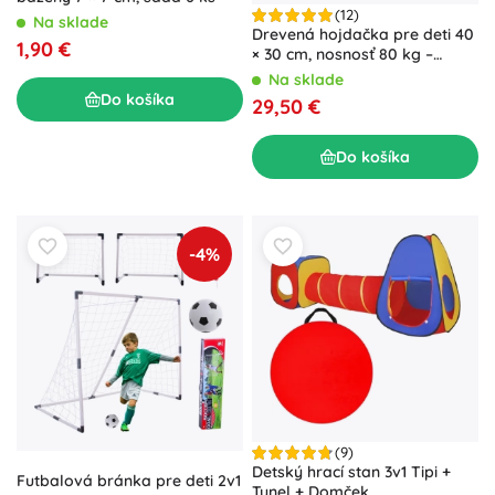
(12)
Na sklade
Drevená hojdačka pre deti 40
1,90 €
× 30 cm, nosnosť 80 kg –
Modro‑zelená
Na sklade
Do košíka
29,50 €
Do košíka
-4%
(9)
Detský hrací stan 3v1 Tipi +
Futbalová bránka pre deti 2v1
Tunel + Domček