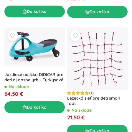
Do košíka
Do košíka
Jazdiace autíčko DIDICAR pre
deti aj dospelých – Tyrkysové
Na sklade
(1)
64,50 €
Lezecká sieť pre deti small
foot
Do košíka
Na sklade
21,50 €
Do košíka