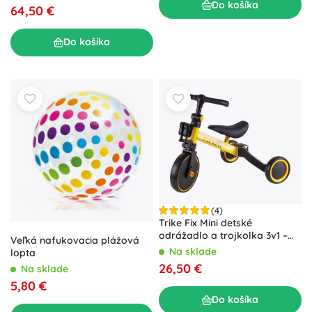
Do košíka
64,50 €
Do košíka
(4)
Trike Fix Mini detské
odrážadlo a trojkolka 3v1 –
Veľká nafukovacia plážová
žltá
Na sklade
lopta
26,50 €
Na sklade
5,80 €
Do košíka