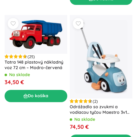
(25)
Tatra 148 plastový nákladný
voz 72 cm – Modro-červená
Na sklade
34,50 €
Do košíka
(2)
Odrážadlo so zvukmi a
vodiacou tyčou Maestro 3v1
modré
Na sklade
74,50 €