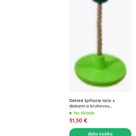
Detské šplhacie lano s
diskami a kruhovou
hojdačkou 2Kids Toys
Na sklade
31,50 €
Do košíka