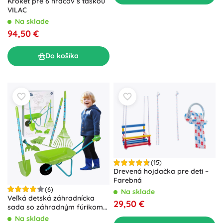
Kroket pre 6 hráčov s taškou
VILAC
Na sklade
94,50 €
Do košíka
(15)
Drevená hojdačka pre deti –
Farebná
(6)
Na sklade
Veľká detská záhradnícka
29,50 €
sada so záhradným fúrikom
SMALL FOOT
Na sklade