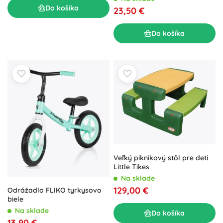
Do košíka
23,50 €
Do košíka
Veľký piknikový stôl pre deti
Little Tikes
Na sklade
129,00 €
Odrážadlo FLIKO tyrkysovo
biele
Na sklade
Do košíka
13,90 €