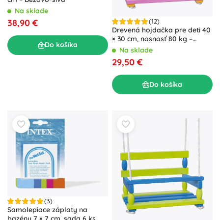
Na sklade
38,90 €
(12)
Drevená hojdačka pre deti 40
× 30 cm, nosnosť 80 kg –
Do košíka
Ružová
Na sklade
29,50 €
Do košíka
(3)
Samolepiace záplaty na
bazény 7 × 7 cm, sada 6 ks