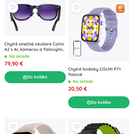
Chytré slnečné okuliare Colmi
A2 s AI, kamerou a fialovými
sklami
Na sklade
79,90 €
Chytré hodinky COLMI P71
fialové
Do košíka
Na sklade
20,50 €
Do košíka