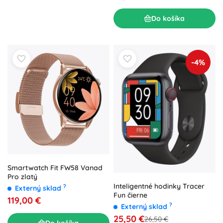
Do košíka
-4%
Smartwatch Fit FW58 Vanad
Pro zlatý
Inteligentné hodinky Tracer
?
Externý sklad
Fun čierne
119,00 €
?
Externý sklad
25,50 €
26,50 €
Do košíka