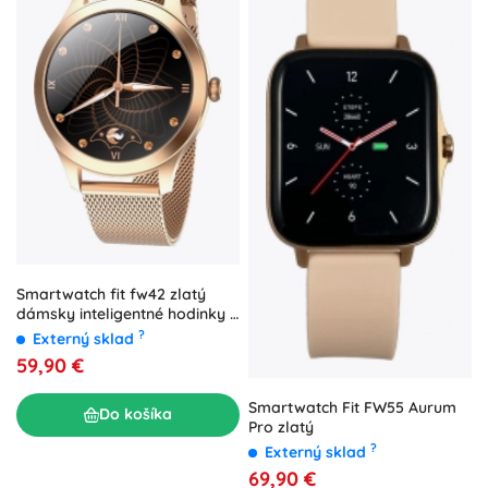
Smartwatch fit fw42 zlatý
dámsky inteligentné hodinky s
kovovým milánskym ťahom
?
Externý sklad
59,90 €
Smartwatch Fit FW55 Aurum
Do košíka
Pro zlatý
?
Externý sklad
69,90 €