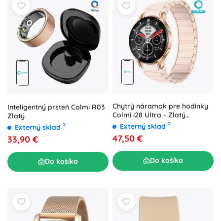
Chytrý náramok pre hodinky
Inteligentný prsteň Colmi R03
Colmi i28 Ultra - Zlatý
Zlatý
magnetický remienok
?
Externý sklad
?
Externý sklad
47,50 €
33,90 €
Do košíka
Do košíka