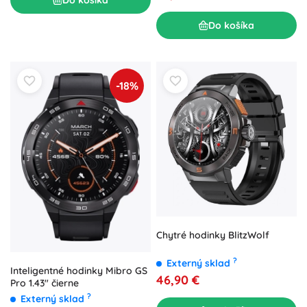
Do košíka
-18%
Chytré hodinky BlitzWolf
?
Externý sklad
Inteligentné hodinky Mibro GS
46,90 €
Pro 1.43" čierne
?
Externý sklad