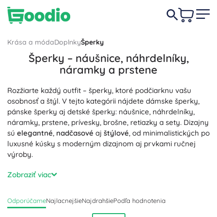
Krása a móda
Doplnky
Šperky
Šperky – náušnice, náhrdelníky,
náramky a prstene
Rozžiarte každý outfit – šperky, ktoré podčiarknu vašu
osobnosť a štýl. V tejto kategórii nájdete dámske šperky,
pánske šperky aj detské šperky: náušnice, náhrdelníky,
náramky, prstene, prívesky, brošne, retiazky a sety. Dizajny
sú
elegantné
,
nadčasové
aj
štýlové
, od minimalistických po
luxusné kúsky s moderným dizajnom aj prvkami ručnej
výroby.
Materiály pre každú potrebu: strieborné šperky
Zobraziť viac
(rhodinované Ag 925), zlaté šperky (žlté a ružové zlato),
oceľové šperky z chirurgickej ocele a pozlátené varianty;
Odporúčame
Najlacnejšie
Najdrahšie
Podľa hodnotenia
nechýba ani kvalitná bižutéria. Vďaka
hypoalergénnym
povrchom a
precíznemu spracovaniu
sú šperky
odolné
a