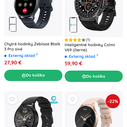
(1)
Chytré hodinky Zeblaze Btalk
Inteligentné hodinky Colmi
3 Pro sivé
V69 (čierne)
?
Externý sklad
?
Externý sklad
27,90 €
59,90 €
Do košíka
Do košíka
-22%