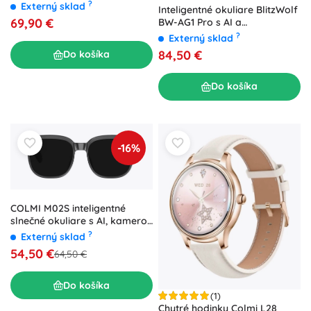
Bluetooth
?
Externý sklad
Inteligentné okuliare BlitzWolf
69,90 €
BW-AG1 Pro s AI a
fotochromatickými
?
Externý sklad
vymeniteľnými sklami
84,50 €
Do košíka
Do košíka
-16%
COLMI M02S inteligentné
slnečné okuliare s AI, kamerou
a Bluetooth
?
Externý sklad
54,50 €
64,50 €
Do košíka
(1)
Chytré hodinky Colmi L28