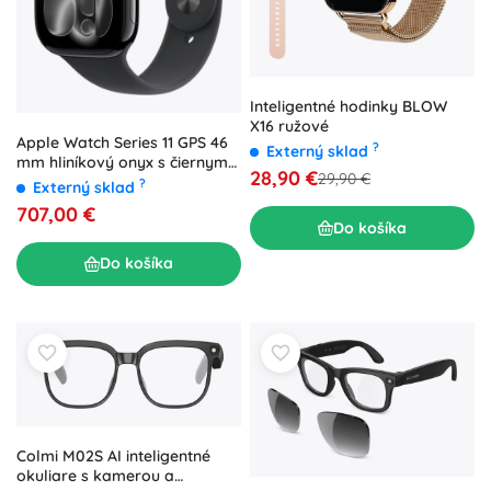
Inteligentné hodinky BLOW
X16 ružové
Apple Watch Series 11 GPS 46
?
Externý sklad
mm hliníkový onyx s čiernym
28,90 €
29,90 €
športovým remienkom M/L
?
Externý sklad
707,00 €
Do košíka
Do košíka
Colmi M02S AI inteligentné
okuliare s kamerou a