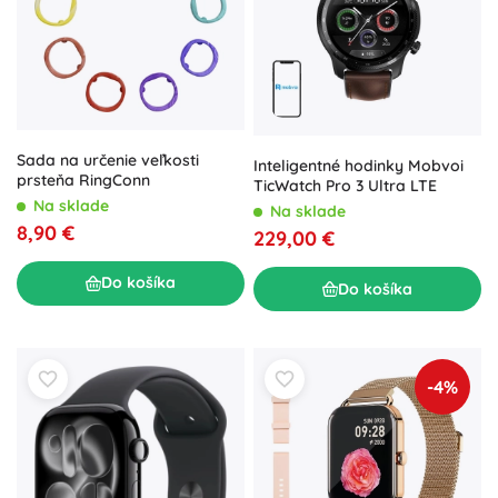
Sada na určenie veľkosti
Inteligentné hodinky Mobvoi
prsteňa RingConn
TicWatch Pro 3 Ultra LTE
Na sklade
Na sklade
8,90 €
229,00 €
Do košíka
Do košíka
-4%