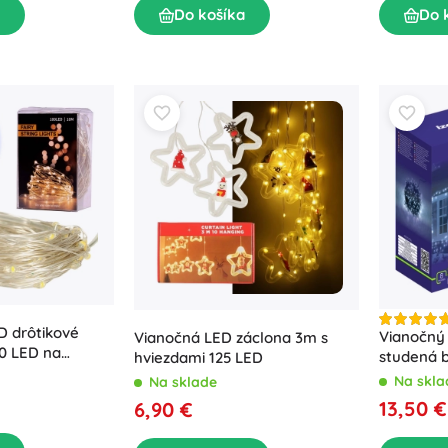
Do košíka
Do 
D drôtikové
Vianočný 
Vianočná LED záclona 3m s
50 LED na
studená b
hviezdami 125 LED
 biela
Na skla
Na sklade
13,50 €
6,90 €