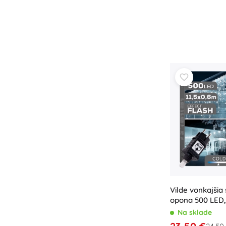
Vilde vonkajšia
opona 500 LED,
biela
Na sklade