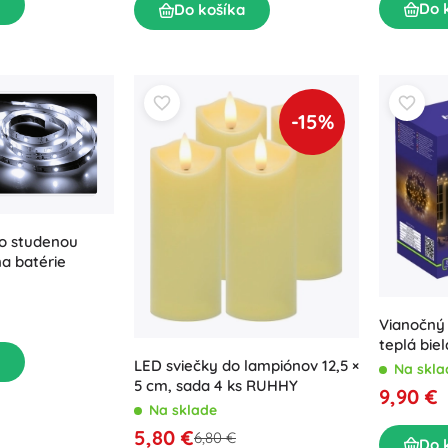
Do 
Do košíka
-15%
so studenou
na batérie
Vianočný 
teplá biel
režimov
LED sviečky do lampiónov 12,5 ×
Na skla
5 cm, sada 4 ks RUHHY
9,90 €
Na sklade
5,80 €
6,80 €
Do 