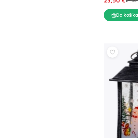
23,50 €
24,50
Do košíka