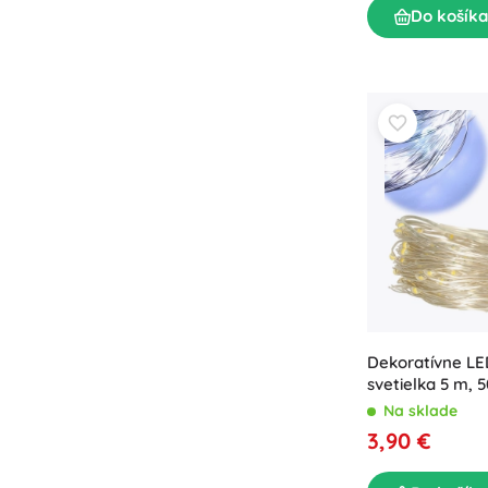
Puzzle
Do košíka
Dekoratívne LE
svetielka 5 m, 
batérie – Zimná
Na sklade
3,90 €