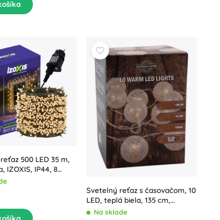
košíka
reťaz 500 LED 35 m,
a, IZOXIS, IP44, 8
de
Svetelný reťaz s časovačom, 10
LED, teplá biela, 135 cm,
dekorácia s glitrami
Na sklade
košíka