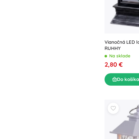
Vianočná LED l
RUHHY
Na sklade
2,80 €
Do košíka