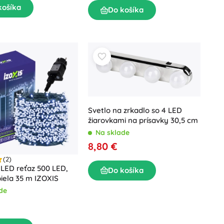
košíka
Do košíka
Svetlo na zrkadlo so 4 LED
žiarovkami na prísavky 30,5 cm
Na sklade
8,80 €
(2)
LED reťaz 500 LED,
Do košíka
iela 35 m IZOXIS
de