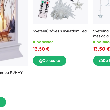
Svetelná 
Svetelný záves s hviezdami led
mesiac a 
– Biela
Na skla
Na sklade
13,50 €
13,50 €
Do 
Do košíka
lampa RUHHY