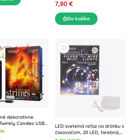
7,80 €
Do košíka
tné dekoratívne
 Twinkly Candies USB-
LED svetelná reťaz na drôtiku s
 RGB, sviečky, zelený
de
časovačom, 20 LED, farebná,
m
€
IN/OUT
Na sklade