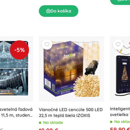
Do košíka
-5%
Inteligen
 svetelná ľadová
Vianočné LED cencúle 500 LED
svetielka
 11,5 m, studená
22,5 m teplá biela IZOXIS
C 100 LED
Na skla
Na sklade
kábel, 6 
59,90 