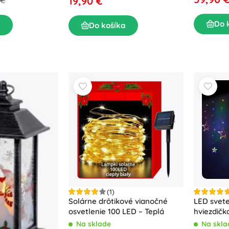
19,90 €
 €
Do 
Do košíka
(1)
Solárne drôtikové vianočné
LED svet
osvetlenie 100 LED – Teplá
hviezdičk
Multicolo
Na sklade
Na skla