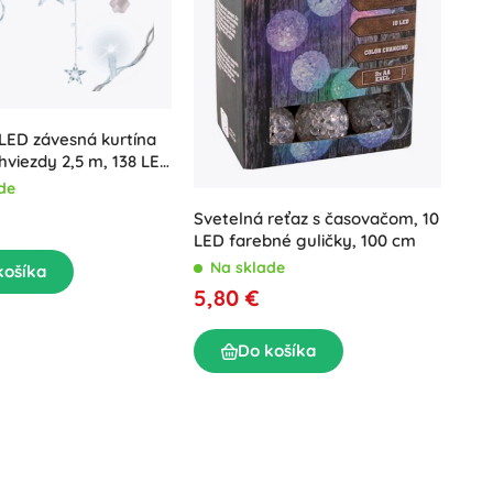
LED závesná kurtína
hviezdy 2,5 m, 138 LED
de
Svetelná reťaz s časovačom, 10
LED farebné guličky, 100 cm
Na sklade
košíka
5,80 €
Do košíka