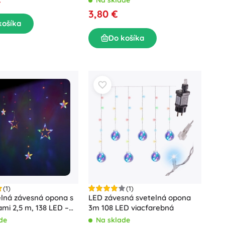
3,80 €
košíka
Do košíka
(1)
(1)
elná závesná opona s
LED závesná svetelná opona
ami 2,5 m, 138 LED –
3m 108 LED viacfarebná
r
de
Na sklade