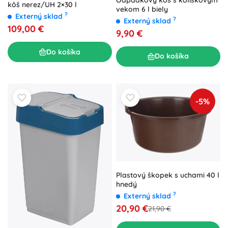
kôš nerez/UH 2×30 l
vekom 6 l biely
?
Externý sklad
?
Externý sklad
109,00 €
9,90 €
Do košíka
Do košíka
-5%
Plastový škopek s uchami 40 l
hnedý
?
Externý sklad
20,90 €
21,90 €