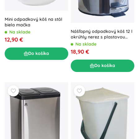
Mini odpadkový kôš na stôl
biela mačka
Nášľapný odpadkový kôš 12 l
Na sklade
okrúhly nerez s plastovou
12,90 €
vložkou
Na sklade
18,90 €
Do košíka
Do košíka