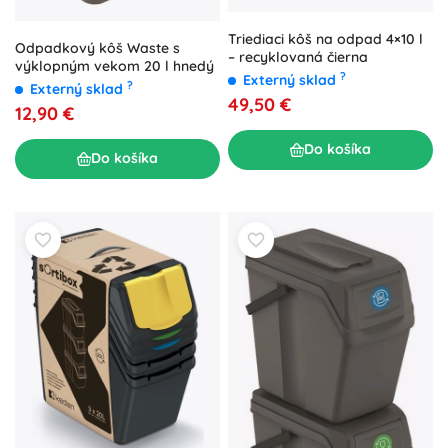
Triediaci kôš na odpad 4×10 l
Odpadkový kôš Waste s
– recyklovaná čierna
výklopným vekom 20 l hnedý
?
Externý sklad
?
Externý sklad
49,50 €
12,90 €
Do košíka
Do košíka