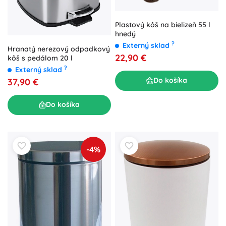
Plastový kôš na bielizeň 55 l
hnedý
?
Externý sklad
Hranatý nerezový odpadkový
22,90 €
kôš s pedálom 20 l
?
Externý sklad
Do košíka
37,90 €
Do košíka
-4%