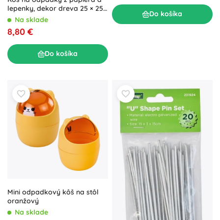
lepenky, dekor dreva 25 × 25
Do košíka
× 30 cm
Na sklade
8,80 €
Do košíka
Mini odpadkový kôš na stôl
oranžový
Na sklade