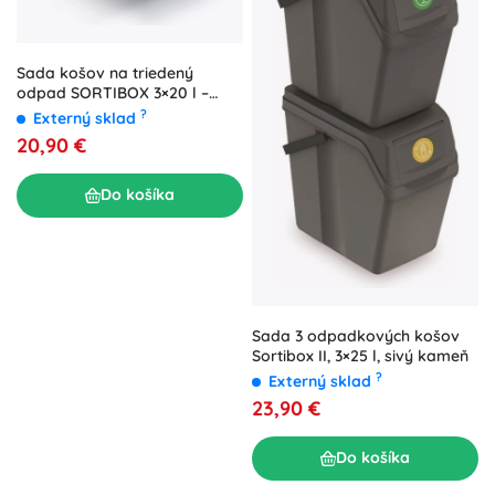
Sada košov na triedený
odpad SORTIBOX 3×20 l –
čierna, Prosperplast
?
Externý sklad
20,90 €
Do košíka
Sada 3 odpadkových košov
Sortibox II, 3×25 l, sivý kameň
?
Externý sklad
23,90 €
Do košíka