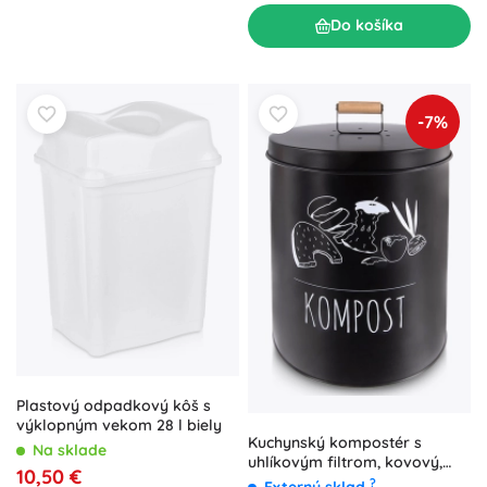
Do košíka
-7%
Plastový odpadkový kôš s
výklopným vekom 28 l biely
Kuchynský kompostér s
Na sklade
uhlíkovým filtrom, kovový,
10,50 €
čierny, 8 l
?
Externý sklad