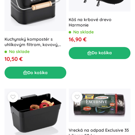
Kôš na krbové drevo
Harmonie
Na sklade
16,90 €
Kuchynský kompostér s
uhlíkovým filtrom, kovový,
čierny, 5 l
Na sklade
Do košíka
10,50 €
Do košíka
Vrecká na odpad Exclusive 35