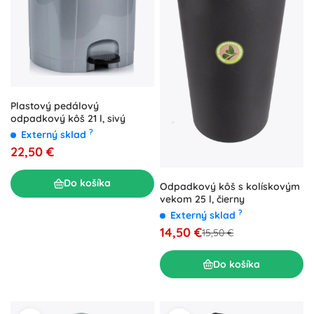
Plastový pedálový
odpadkový kôš 21 l, sivý
?
Externý sklad
22,50 €
Do košíka
Odpadkový kôš s kolískovým
vekom 25 l, čierny
?
Externý sklad
14,50 €
15,50 €
Do košíka