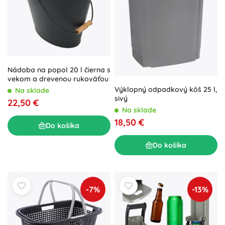
Nádoba na popol 20 l čierna s
vekom a drevenou rukoväťou
Výklopný odpadkový kôš 25 l,
Na sklade
sivý
22,50 €
Na sklade
18,50 €
Do košíka
Do košíka
-7%
-13%