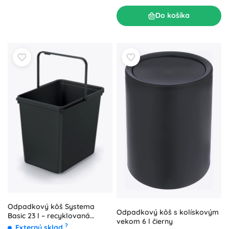
Do košíka
Odpadkový kôš Systema
Odpadkový kôš s kolískovým
Basic 23 l – recyklovaná
vekom 6 l čierny
čierna
?
Externý sklad