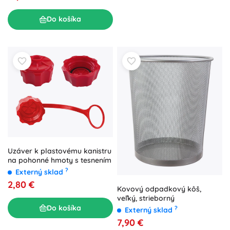
Do košíka
Uzáver k plastovému kanistru
na pohonné hmoty s tesnením
?
Externý sklad
2,80 €
Kovový odpadkový kôš,
veľký, strieborný
Do košíka
?
Externý sklad
7,90 €