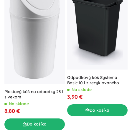
Odpadkový kôš Systema
Basic 10 l z recyklovaného
plastu, čierny
Na sklade
Plastový kôš na odpadky 23 l
3,90 €
s vekom
Na sklade
Do košíka
8,80 €
Do košíka