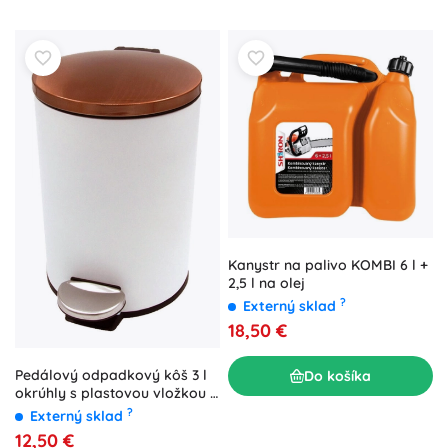
Kanystr na palivo KOMBI 6 l +
2,5 l na olej
?
Externý sklad
18,50 €
Pedálový odpadkový kôš 3 l
Do košíka
okrúhly s plastovou vložkou –
biely s medeným vekom
?
Externý sklad
12,50 €