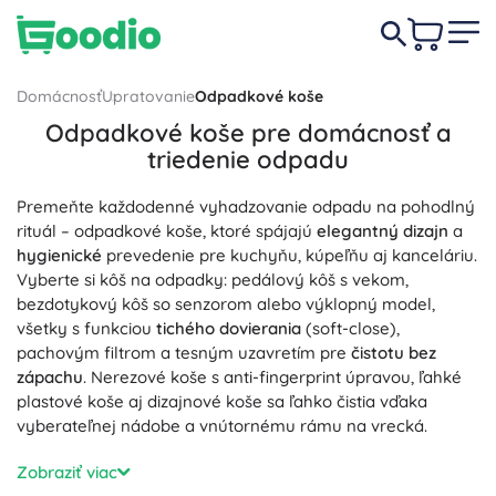
Domácnosť
Upratovanie
Odpadkové koše
Odpadkové koše pre domácnosť a
triedenie odpadu
Premeňte každodenné vyhadzovanie odpadu na pohodlný
rituál – odpadkové koše, ktoré spájajú
elegantný dizajn
a
hygienické
prevedenie pre kuchyňu, kúpeľňu aj kanceláriu.
Vyberte si kôš na odpadky: pedálový kôš s vekom,
bezdotykový kôš so senzorom alebo výklopný model,
všetky s funkciou
tichého dovierania
(soft-close),
pachovým filtrom a tesným uzavretím pre
čistotu bez
zápachu
. Nerezové koše s anti-fingerprint úpravou, ľahké
plastové koše aj dizajnové koše sa ľahko čistia vďaka
vyberateľnej nádobe a vnútornému rámu na vrecká.
Na triedenie odpadu sa hodia recyklačné koše s
Zobraziť viac
oddelenými priehradkami (2-dielne, 3-dielne) a farebne