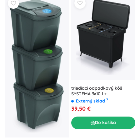
triediaci odpadkový kôš
SYSTEMA 3×10 l z
recyklovaného plastu,
?
Externý sklad
nástenný
39,50 €
Do košíka