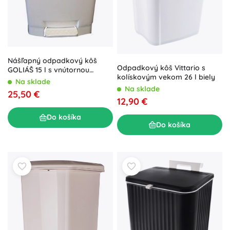
Nášľapný odpadkový kôš
Odpadkový kôš Vittario s
GOLIÁŠ 15 l s vnútornou
kolískovým vekom 26 l biely
vložkou, obdĺžnikový
Na sklade
Na sklade
25,50 €
12,90 €
Do košíka
Do košíka