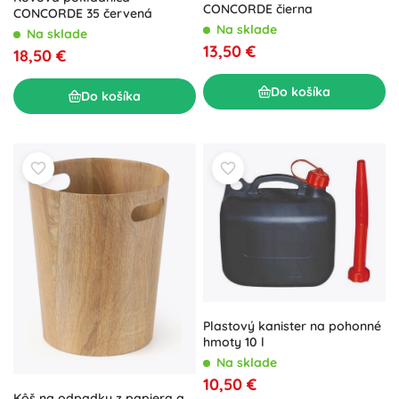
CONCORDE čierna
CONCORDE 35 červená
Na sklade
Na sklade
13,50 €
18,50 €
Do košíka
Do košíka
Plastový kanister na pohonné
hmoty 10 l
Na sklade
10,50 €
Kôš na odpadky z papiera a