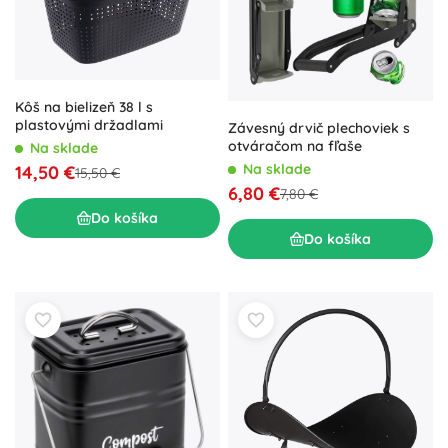
Kôš na bielizeň 38 l s
plastovými držadlami
Závesný drvič plechoviek s
otváračom na fľaše
Na sklade
Na sklade
14,50 €
15,50 €
6,80 €
7,80 €
Do košíka
Do košíka