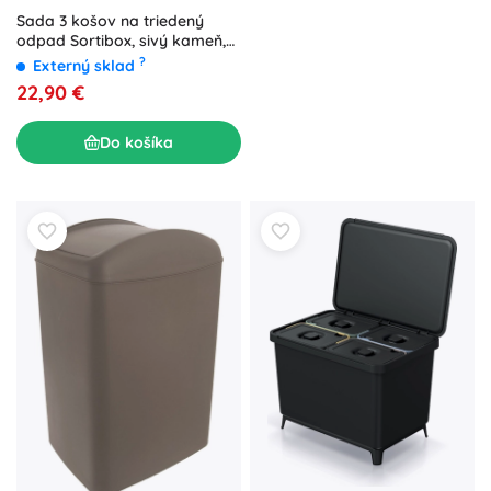
Sada 3 košov na triedený
odpad Sortibox, sivý kameň,
3×25 l
?
Externý sklad
22,90 €
Do košíka