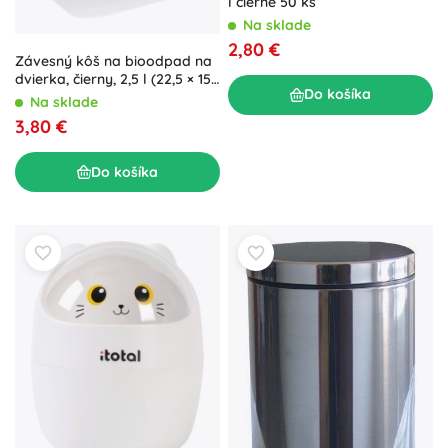
l čierne 50 ks
Na sklade
2,80 €
Závesný kôš na bioodpad na
dvierka, čierny, 2,5 l (22,5 × 15
Do košíka
× 13,5 cm)
Na sklade
3,80 €
Do košíka