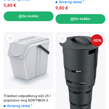
?
Externý sklad
5,80 €
9,80 €
Do košíka
Do košíka
-30%
Triediaci odpadkový kôš 25 l
popolavo sivý SORTIBOX II
?
Externý sklad