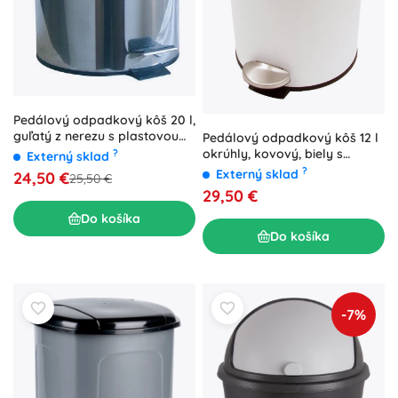
Pedálový odpadkový kôš 20 l,
guľatý z nerezu s plastovou
Pedálový odpadkový kôš 12 l
vložkou
okrúhly, kovový, biely s
?
Externý sklad
medeným vekom
?
Externý sklad
24,50 €
25,50 €
29,50 €
Do košíka
Do košíka
-7%