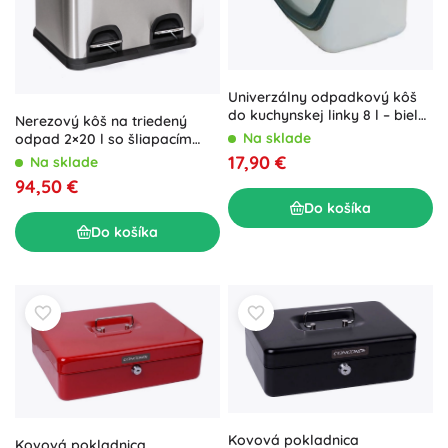
Univerzálny odpadkový kôš
do kuchynskej linky 8 l – biely
Nerezový kôš na triedený
plast
Na sklade
odpad 2×20 l so šliapacím
pedálom
17,90 €
Na sklade
94,50 €
Do košíka
Do košíka
Kovová pokladnica
Kovová pokladnica