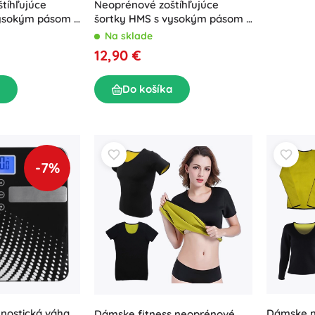
tíhľujúce
Neoprénové zoštíhľujúce
vysokým pásom –
šortky HMS s vysokým pásom –
XL
Na sklade
12,90 €
Do košíka
-7%
nostická váha
Dámske n
Dámske fitness neoprénové