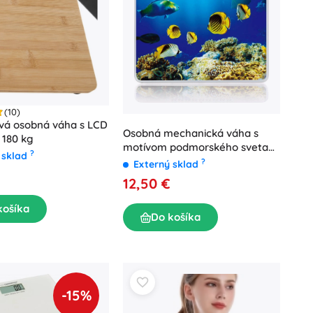
(10)
á osobná váha s LCD
Osobná mechanická váha s
 180 kg
motívom podmorského sveta
?
 sklad
130 kg
?
Externý sklad
12,50 €
košíka
Do košíka
-15%