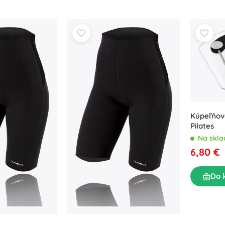
Kúpeľňov
Pilates
Na skla
6,80 €
Do 