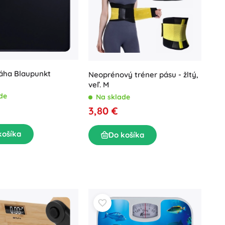
áha Blaupunkt
Neoprénový tréner pásu - žltý,
veľ. M
de
Na sklade
3,80 €
košíka
Do košíka