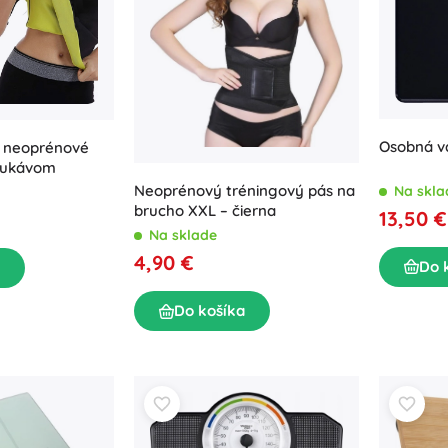
Osobná v
s neoprénové
 rukávom
Neoprénový tréningový pás na
Na skla
brucho XXL – čierna
13,50 €
Na sklade
4,90 €
Do 
Do košíka