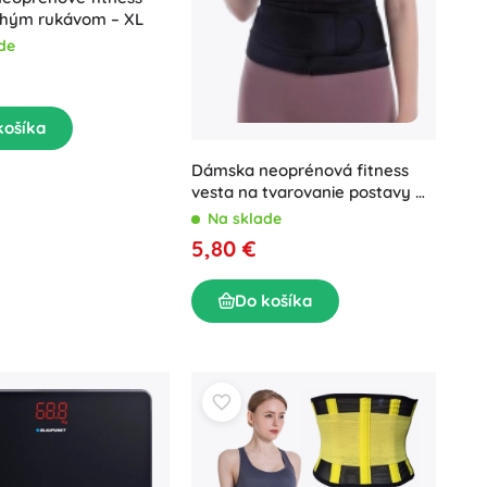
dlhým rukávom – XL
de
košíka
Dámska neoprénová fitness
vesta na tvarovanie postavy M,
čierna
Na sklade
5,80 €
Do košíka