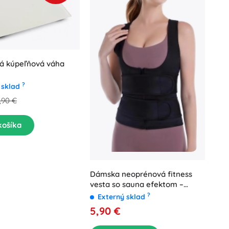
ká kúpeľňová váha
?
 sklad
,90 €
košíka
Dámska neoprénová fitness
vesta so sauna efektom –
veľkosť L, čierna
?
Externý sklad
5,90 €