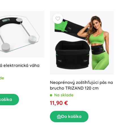
á elektronická váha
de
Neoprénový zoštíhľujúci pás na
brucho TRIZAND 120 cm
Na sklade
košíka
11,90 €
Do košíka