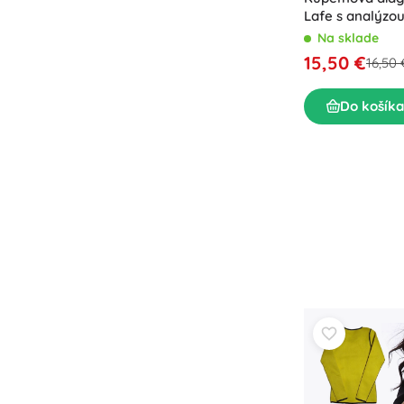
Lafe s analýzou
Na sklade
15,50 €
16,50 
Do košíka