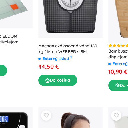
ha ELDOM
displejom
Mechanická osobná váha 180
Bambusov
kg čierna WEBBER s BMI
displejom
?
Externý sklad
Externý
44,50 €
10,90 €
Do košíka
Do 