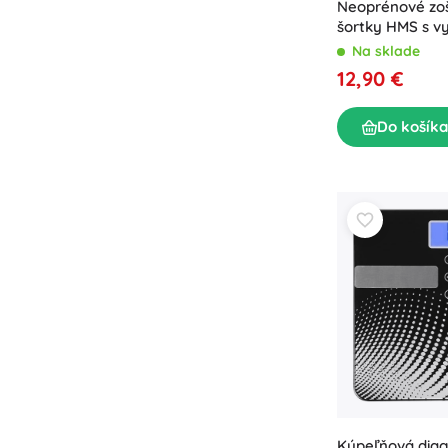
Neoprénové zoš
šortky HMS s 
XXL
Na sklade
12,90 €
Do košíka
Kúpeľňová diag