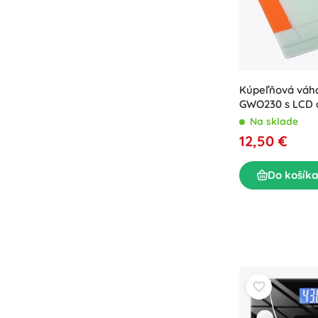
Kúpeľňová vá
GWO230 s LCD 
Na sklade
12,50 €
Do košíka