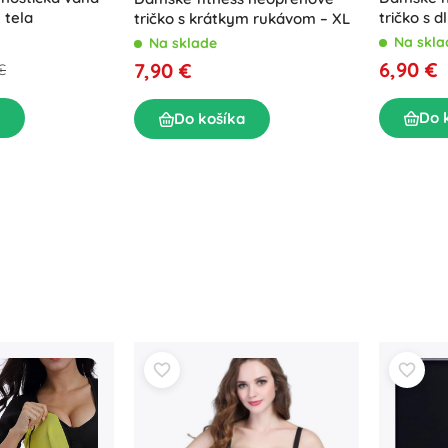
 tela
tričko s 
tričko s krátkym rukávom – XL
Na skla
Na sklade
6,90 €
7,90 €
€
Do 
Do košíka