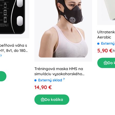
Ultraten
Aerobic
Externý
úpeľňová váha s
5,90 €
6
Y, 8v1, do 180
?
d
Do 
Tréningová maska HMS na
simuláciu vysokohorského
prostredia
?
Externý sklad
14,90 €
Do košíka