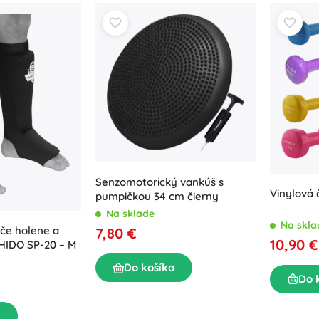
Senzomotorický vankúš s
Vinylová 
pumpičkou 34 cm čierny
Na sklade
Na skla
iče holene a
7,80 €
10,90 €
HIDO SP-20 – M
Do košíka
Do 