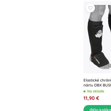
Elastické chrán
nártu DBX BUS
Na sklade
11,90 €
Do košíka