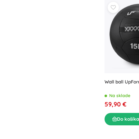
Wall ball UpFor
Na sklade
59,90 €
Do košíka