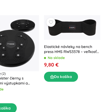
Elastické návleky na bench
press HMS RWS3378 – veľkosť
M
Na sklade
9,80 €
(2)
Do košíka
ister čierny s
i výstupkami a
i
de
košíka