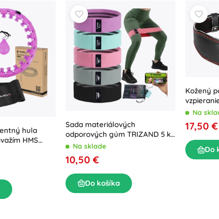
Kožený po
vzpierani
Na skla
Sada materiálových
17,50 €
gentný hula
odporových gúm TRIZAND 5 ks
ávažím HMS
5–35 kg s tréningovým plánom
Na sklade
Do 
e + neoprénový
10,50 €
 BR163, fialová
Do košíka