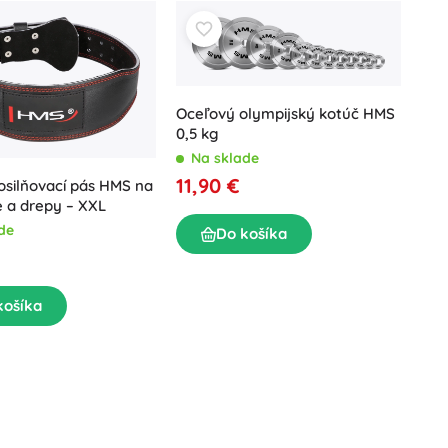
Oceľový olympijský kotúč HMS
0,5 kg
Na sklade
11,90 €
silňovací pás HMS na
e a drepy – XXL
de
Do košíka
košíka