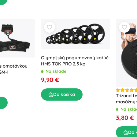
Olympijský pogumovaný kotúč
HMS TOK PRO 2,5 kg
 s omotávkou
Na sklade
GM-1
9,90 €
Do košíka
Trizand tw
masážnym
magnetm
Na skla
3,80 €
Do 