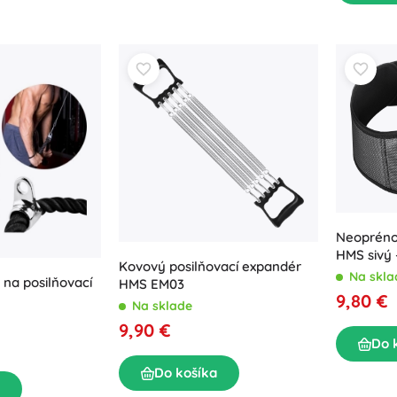
Neoprénov
HMS sivý 
Kovový posilňovací expandér
Na skla
 na posilňovací
HMS EM03
9,80 €
Na sklade
9,90 €
Do 
Do košíka