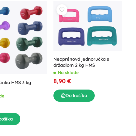
Neoprénová jednoručka s
držadlom 2 kg HMS
Na sklade
8,90 €
činka HMS 3 kg
Do košíka
de
košíka