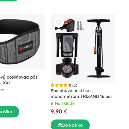
ý posilňovací pás
– XXL
(3)
de
Podlahová hustilka s
manometrom TRIZAND 16 bar
Na sklade
9,90 €
košíka
Do košíka