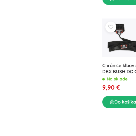
Chrániče kĺbov
DBX BUSHIDO 
Na sklade
9,90 €
Do košíka