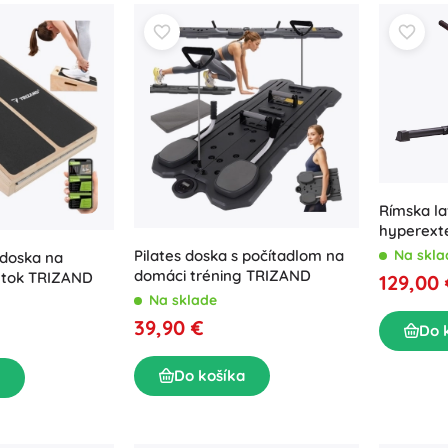
Rímska l
hyperext
Na skla
Pilates doska s počítadlom na
doska na
domáci tréning TRIZAND
ýtok TRIZAND
129,00
Na sklade
39,90 €
Do 
Do košíka