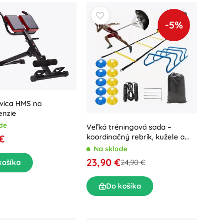
-5%
avica HMS na
enzie
de
Veľká tréningová sada –
koordinačný rebrík, kužele a
 €
mini prekážky XXL
Na sklade
23,90 €
košíka
24,90 €
Do košíka