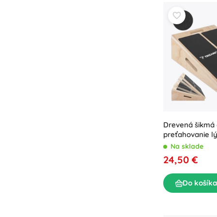
Puzzle
Drevená šikmá 
preťahovanie l
Na sklade
24,50 €
Do košíka