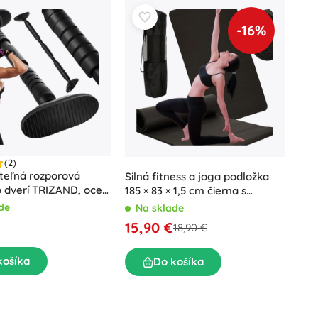
-16%
(2)
teľná rozporová
Silná fitness a joga podložka
 dverí TRIZAND, oceľ,
185 × 83 × 1,5 cm čierna s
80 kg
puzdrom
de
Na sklade
15,90 €
18,90 €
košíka
Do košíka