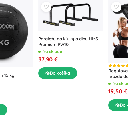
Paralety na kľuky a dipy HMS
Premium PW10
Na sklade
37,90 €
Regulova
Do košíka
m 15 kg
hrazda do
nosnosť 1
Na skla
19,50 €
Do 