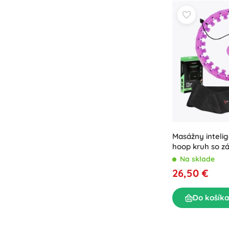
Masážny inteli
hoop kruh so z
HHW12 Plus Siz
Na sklade
zoštíhľujúci pás
26,50 €
Do košíka