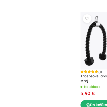
(1)
Tricepsové lano
stroj
Na sklade
5,90 €
Do košíka