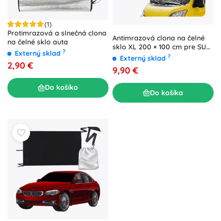
(1)
Protimrazová a slnečná clona
Antimrazová clona na čelné
na čelné sklo auta
sklo XL 200 × 100 cm pre SUV,
?
Externý sklad
van a bus XTROBB
?
Externý sklad
2,90 €
9,90 €
Do košíka
Do košíka