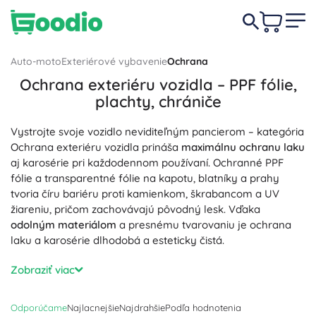
Auto-moto
Exteriérové vybavenie
Ochrana
Ochrana exteriéru vozidla – PPF fólie,
plachty, chrániče
Vystrojte svoje vozidlo neviditeľným pancierom – kategória
Ochrana exteriéru vozidla prináša
maximálnu ochranu laku
aj karosérie pri každodennom používaní. Ochranné PPF
fólie a transparentné fólie na kapotu, blatníky a prahy
tvoria číru bariéru proti kamienkom, škrabancom a UV
žiareniu, pričom zachovávajú pôvodný lesk. Vďaka
odolným materiálom
a presnému tvarovaniu je ochrana
laku a karosérie dlhodobá a esteticky čistá.
Chrániče nárazníkov, rohy a lišty dverí, prahové lišty aj
Zobraziť viac
ochrana hrany kufra minimalizujú parkovacie ťukance a
odreniny. Deflektory kapoty a sieťky do masky chránia
Odporúčame
Najlacnejšie
Najdrahšie
Podľa hodnotenia
pred hmyzom a odlietajúcimi kamienkami, zatiaľ čo lapače