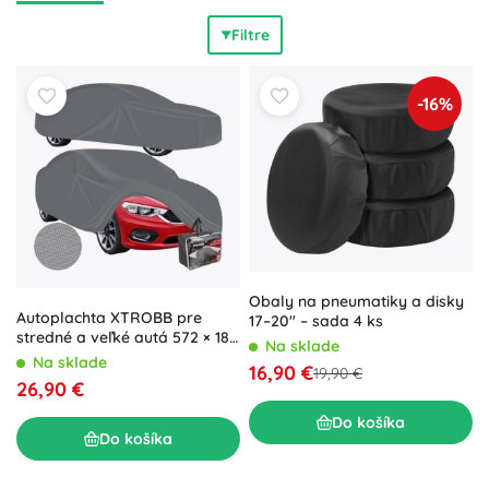
nečistôt (zástierky) bránia ostriekaniu karosérie štrkom,
Filtre
vodou a soľou. Montáž je často riešená 3M páskou alebo
originálnymi úchytmi –
jednoduchá montáž bez vŕtania
,
presné uchytenie
a
spoľahlivá kompatibilita
s mnohými
-16%
modelmi vozidiel. Na parkovanie vonku poslúžia
autoplachty a plachty proti krupobitiu s
UV ochranou
a
vodeodolnou vrstvou, ktoré zabránia usadzovaniu prachu
aj poveternostným škodám. Ochrana exteriéru auta
predlžuje životnosť laku, znižuje náklady na opravy a
pomáha zachovať
vyššiu zostatkovú hodnotu vozidla
.
Zvoľte riešenie pre
ochranu karosérie
, ktoré kombinuje
funkčnosť, odolnosť a
elegantný vzhľad
.
Obaly na pneumatiky a disky
Autoplachta XTROBB pre
17–20" – sada 4 ks
stredné a veľké autá 572 × 180
Na sklade
× 120 cm
Na sklade
16,90 €
19,90 €
26,90 €
Do košíka
Do košíka