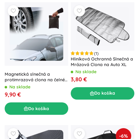
(1)
Hliníková Ochranná Slnečná a
Mrázová Clona na Auto XL
Na sklade
Magnetická slnečná a
3,80 €
protimrazová clona na čelné
sklo auta
Na sklade
Do košíka
9,90 €
Do košíka
-6%