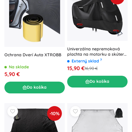
Univerzálna nepremokavá
plachta na motorku a skúter
Ochrana Dverí Auta XTROBB
XXXL 265 × 105 × 125 cm
?
Externý sklad
Na sklade
15,90 €
16,90 €
5,90 €
Do košíka
Do košíka
-10%