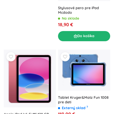
Stylusové pero pre iPad
Mcdodo
Na sklade
18,90 €
Do košíka
Tablet Kruger&Matz Fun 1008
pre deti
?
Externý sklad