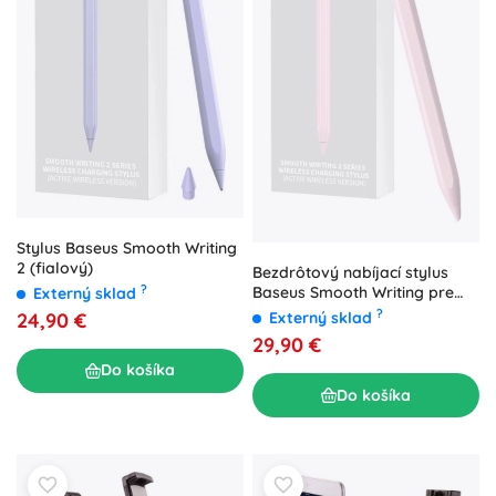
Stylus Baseus Smooth Writing
2 (fialový)
Bezdrôtový nabíjací stylus
?
Baseus Smooth Writing pre
Externý sklad
telefón/tablet (ružový)
?
24,90 €
Externý sklad
29,90 €
Do košíka
Do košíka