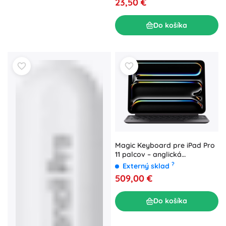
23,50 €
Do košíka
Magic Keyboard pre iPad Pro
11 palcov – anglická
(medzinárodná) – čierna
?
Externý sklad
509,00 €
Do košíka