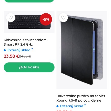
-5%
Klávesnica s touchpadom
Smart RF 2,4 GHz
?
Externý sklad
23,50 €
24,50 €
Do košíka
Univerzálne puzdro na tablet
Xpand 9,5–11 palcov, čierne
?
Externý sklad