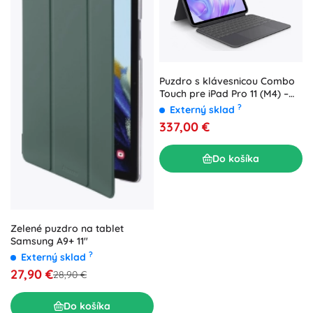
Puzdro s klávesnicou Combo
Touch pre iPad Pro 11 (M4) –
grafitové
?
Externý sklad
337,00 €
Do košíka
Zelené puzdro na tablet
Samsung A9+ 11"
?
Externý sklad
27,90 €
28,90 €
Do košíka