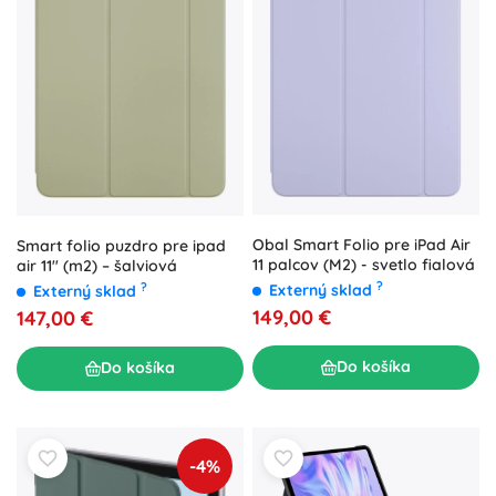
Obal Smart Folio pre iPad Air
Smart folio puzdro pre ipad
11 palcov (M2) - svetlo fialová
air 11" (m2) – šalviová
?
?
Externý sklad
Externý sklad
149,00 €
147,00 €
Do košíka
Do košíka
-4%