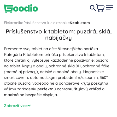
Elektronika
Príslušenstvo k elektronike
K tabletom
Príslušenstvo k tabletom: puzdrá, sklá,
nabíjačky
Premente svoj tablet na ešte šikovnejšieho parťáka.
Kategória K tabletom prináša príslušenstvo k tabletom,
ktoré chráni aj vylepšuje každodenné používanie: puzdrá
na tablet, kryty a obaly, ochranné sklá 9H, ochranné fólie
(matné aj privacy), detské a odolné obaly. Magnetické
smart cover s automatickým prebudením/uspáním, 360°
otočné puzdrá, vodeodolné a pancierové kryty poskytnú
vášmu zariadeniu
perfektnú ochranu
,
štýlový vzhľad
a
maximálne bezpečie
displeja.
Na prácu, školu aj zábavu zvoľte stylus (dotykové pero) na
Zobraziť viac
písanie poznámok a kreslenie, Bluetooth klávesnice k
tabletu, puzdrá s klávesnicou, bezdrôtové myši, stojany a