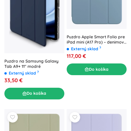
Puzdro Apple Smart Folio pre
iPad mini (A17 Pro) – denimovo
modré
?
Externý sklad
117,00 €
Puzdro na Samsung Galaxy
Tab A9+ 11″ modré
Do košíka
?
Externý sklad
33,50 €
Do košíka