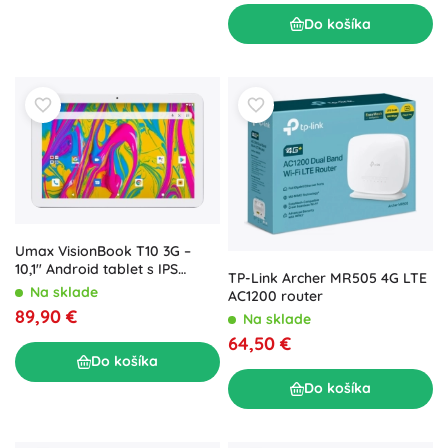
Do košíka
Umax VisionBook T10 3G –
10,1" Android tablet s IPS
TP-Link Archer MR505 4G LTE
displejom a GPS
Na sklade
AC1200 router
89,90 €
Na sklade
64,50 €
Do košíka
Do košíka