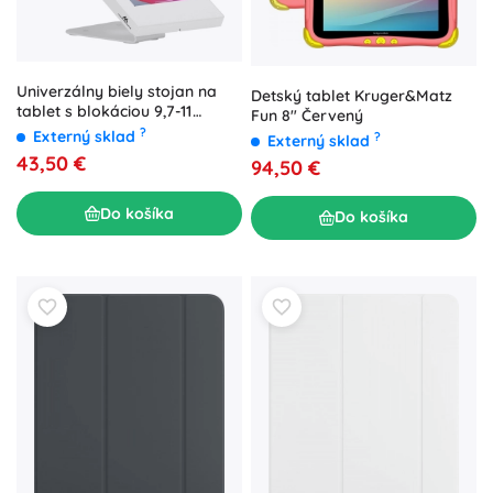
Univerzálny biely stojan na
Detský tablet Kruger&Matz
tablet s blokáciou 9,7-11
Fun 8" Červený
palcov
?
Externý sklad
?
Externý sklad
43,50 €
94,50 €
Do košíka
Do košíka