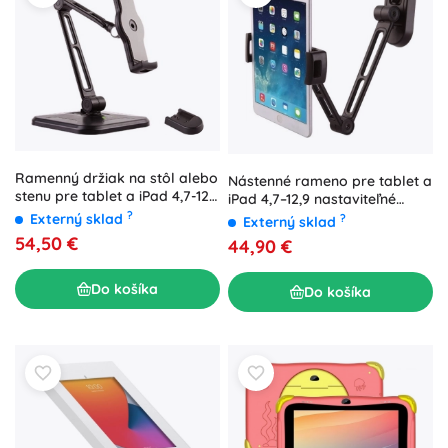
Ramenný držiak na stôl alebo
Nástenné rameno pre tablet a
stenu pre tablet a iPad 4,7-12
iPad 4,7–12,9 nastaviteľné
palcov čierny
čierne
?
Externý sklad
?
Externý sklad
54,50 €
44,90 €
Do košíka
Do košíka