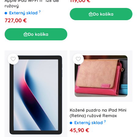
119,00 €
Apple iPad Wi-Fi 11" 128 GB
ružový
?
Externý sklad
Do košíka
727,00 €
Do košíka
Kožené puzdro na iPad Mini
(Retina) ružové Remax
?
Externý sklad
45,90 €