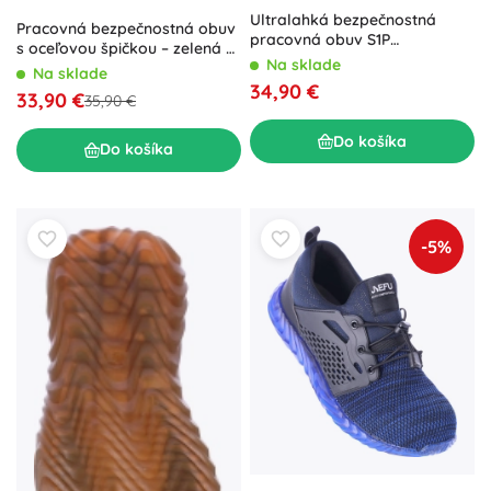
Ultralahká bezpečnostná
Pracovná bezpečnostná obuv
pracovná obuv S1P
s oceľovou špičkou – zelená –
námornícka – veľ. 41
Na sklade
41
Na sklade
34,90 €
33,90 €
35,90 €
Do košíka
Do košíka
-5%