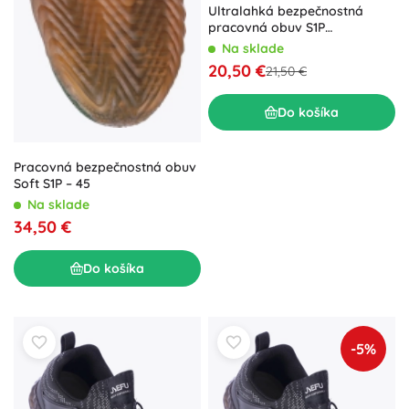
Ultralahká bezpečnostná
pracovná obuv S1P
námornícka – veľ. 46
Na sklade
20,50 €
21,50 €
Do košíka
Pracovná bezpečnostná obuv
Soft S1P – 45
Na sklade
34,50 €
Do košíka
-5%