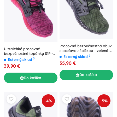
Pracovná bezpečnostná obuv
Ultralehké pracovné
s oceľovou špičkou – zelená –
bezpečnostné topánky S1P –
Zelená
?
Externý sklad
ružové – veľ. 37
?
Externý sklad
35,90 €
39,90 €
Do košíka
Do košíka
-4%
-5%