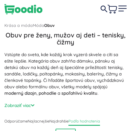
Krása a móda
Móda
Obuv
Obuv pre ženy, mužov aj deti – tenisky,
čižmy
Vstúpte do sveta, kde každý krok vyzerá skvele a cíti sa
ešte lepšie. Kategória obuv zahŕňa dámsku, pánsku aj
detskú obuv na každý deň aj špeciálne príležitosti: tenisky,
sandále, lodičky, poltopánky, mokasíny, baleríny, čižmy a
členkové topánky. Či hľadáte športovú obuv, vychádzkovú
obuv alebo formálnu obuv, všetky modely spájajú
moderný dizajn
,
pohodlie
a
spoľahlivú kvalitu
.
Materiály robia rozdiel: pravá koža, nubuk a semiš pre
dlhú
Zobraziť viac
životnosť
, priedušné sieťoviny a textílie pre
ľahké a vzdušné
nosenie. Ergonomické stielky, mäkké polstrovanie, penové
Odporúčame
Najlacnejšie
Najdrahšie
Podľa hodnotenia
tlmenie nárazov, spevnená päta aj protišmyková podošva
zabezpečujú
bezpečný došľap
a
maximálny komfort
.