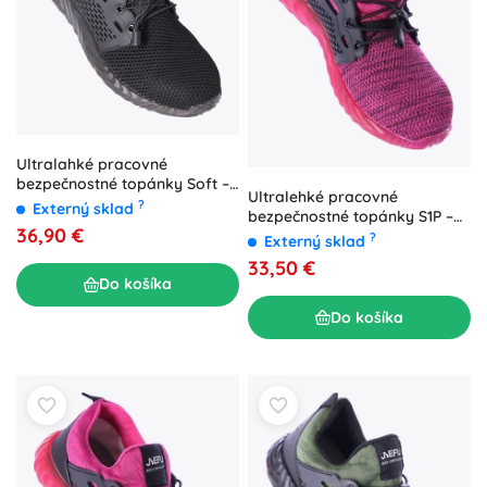
Ultralahké pracovné
bezpečnostné topánky Soft –
Ultralehké pracovné
veľ. 41
?
Externý sklad
bezpečnostné topánky S1P –
36,90 €
ružové – veľ. 41
?
Externý sklad
33,50 €
Do košíka
Do košíka