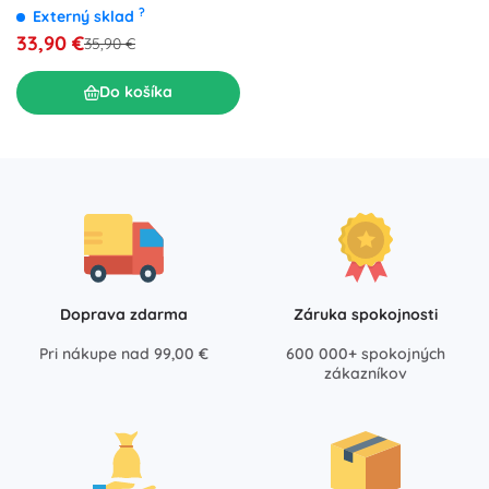
námornícka – veľ. 45
?
Externý sklad
33,90 €
35,90 €
Do košíka
Doprava zdarma
Záruka spokojnosti
Pri nákupe nad 99,00 €
600 000+ spokojných
zákazníkov