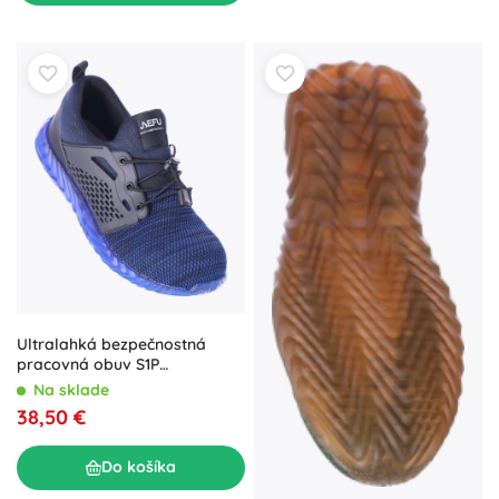
Ultralahká bezpečnostná
pracovná obuv S1P
námornícka – veľ. 40
Na sklade
38,50 €
Do košíka