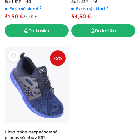
Soft S1P – 40
Soft S1P – 46
?
?
Externý sklad
Externý sklad
31,50 €
34,90 €
33,50 €
Do košíka
Do košíka
-6%
Ultralahká bezpečnostná
pracovná obuv S1P