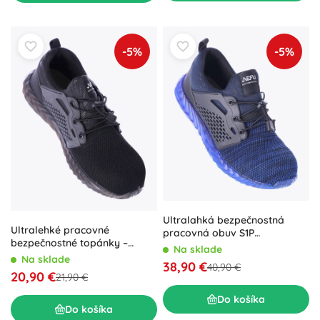
-5%
-5%
Ultralahká bezpečnostná
Ultralehké pracovné
pracovná obuv S1P
bezpečnostné topánky –
námornícka – veľ. 39
Na sklade
čierna
Na sklade
38,90 €
40,90 €
20,90 €
21,90 €
Do košíka
Do košíka