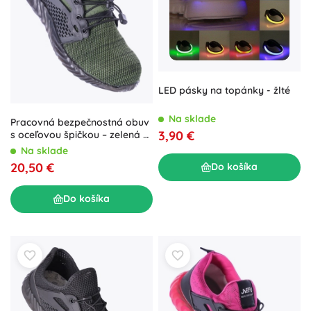
LED pásky na topánky - žlté
Na sklade
Pracovná bezpečnostná obuv
3,90 €
s oceľovou špičkou – zelená –
Zelená
Na sklade
20,50 €
Do košíka
Do košíka