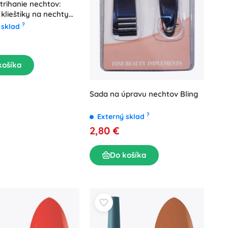
trihanie nechtov:
 klieštiky na nechty
?
 sklad
košíka
Sada na úpravu nechtov Bling
?
Externý sklad
2,80 €
Do košíka