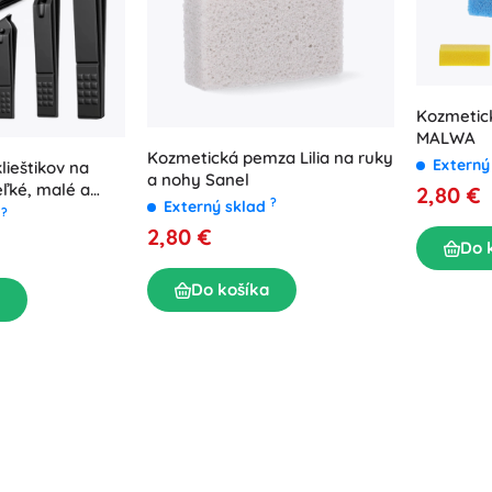
Kozmetic
MALWA
Kozmetická pemza Lilia na ruky
Externý
lieštikov na
a nohy Sanel
eľké, malé a
2,80 €
?
Externý sklad
?
d
2,80 €
Do 
Do košíka