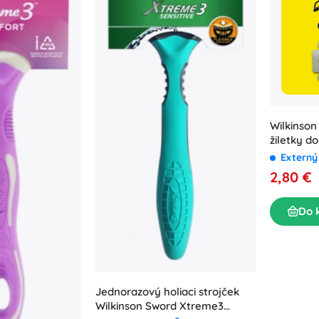
Wilkinson
žiletky d
(5 ks)
Externý
2,80 €
Do 
Jednorazový holiaci strojček
Wilkinson Sword Xtreme3