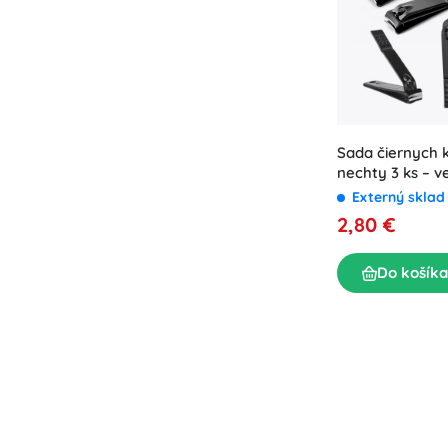
Sada čiernych k
nechty 3 ks – v
šikmé
Externý skla
2,80 €
Do košíka