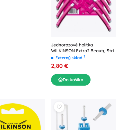
Jednorazové holítka
WILKINSON Extra2 Beauty Strip
– 24 ks (cena za 1 ks)
?
Externý sklad
2,80 €
Do košíka