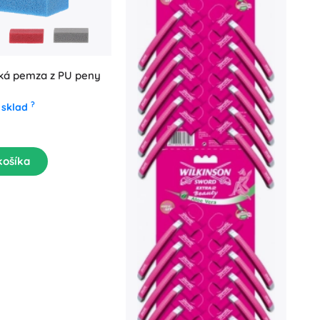
ká pemza z PU peny
?
 sklad
košíka