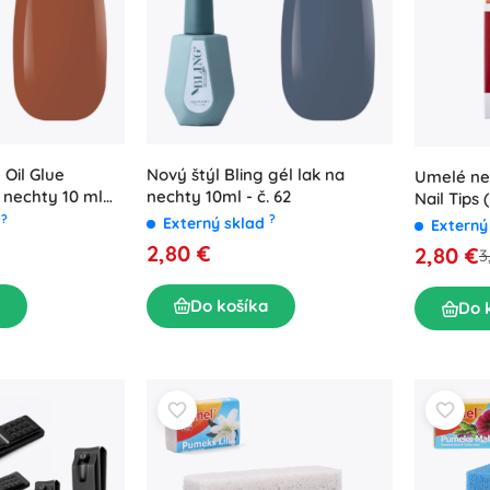
 Oil Glue
Nový štýl Bling gél lak na
Umelé ne
 nechty 10 ml
nechty 10ml - č. 62
Nail Tips (
?
?
d
Externý sklad
Externý
2,80 €
2,80 €
3
Do košíka
Do 