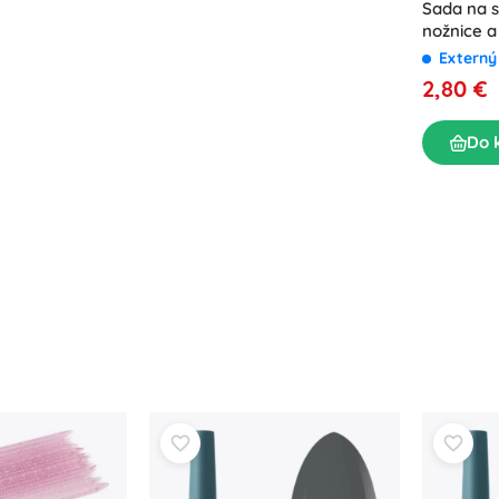
Sada na s
nožnice a
BLING
Externý
2,80 €
Do 