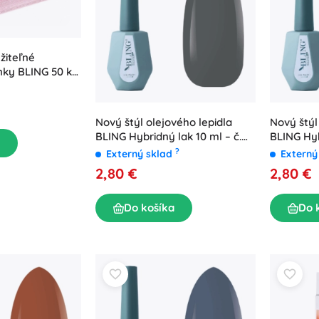
žiteľné
nky BLING 50 ks
Nový štýl olejového lepidla
Nový štýl
BLING Hybridný lak 10 ml – č.
BLING Hyb
49
?
Externý sklad
Externý
2,80 €
2,80 €
Do košíka
Do 