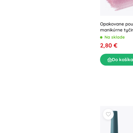
Opakovane pou
manikúrne tyči
- farebný mix
Na sklade
2,80 €
Do košíka