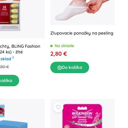
Zlupovacie ponožky na peeling
Na sklade
chty, BLING Fashion
24 ks) - žlté
2,80 €
?
 sklad
,80 €
Do košíka
košíka