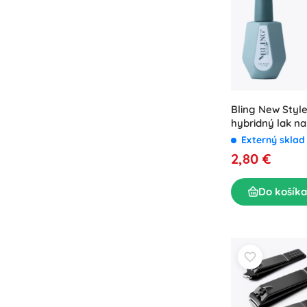
Bling New Style
hybridný lak na
odtieň 24
Externý skla
2,80 €
Do košíka