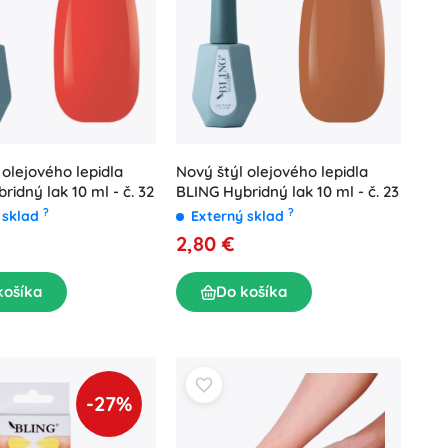
 olejového lepidla
Nový štýl olejového lepidla
ridný lak 10 ml - č. 32
BLING Hybridný lak 10 ml - č. 23
?
?
 sklad
Externý sklad
2,80 €
košíka
Do košíka
-27%